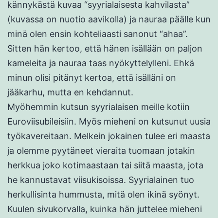
kännykästä kuvaa “syyrialaisesta kahvilasta”
(kuvassa on nuotio aavikolla) ja nauraa päälle kun
minä olen ensin kohteliaasti sanonut “ahaa”.
Sitten hän kertoo, että hänen isällään on paljon
kameleita ja nauraa taas nyökyttelylleni. Ehkä
minun olisi pitänyt kertoa, että isälläni on
jääkarhu, mutta en kehdannut.
Myöhemmin kutsun syyrialaisen meille kotiin
Euroviisubileisiin. Myös mieheni on kutsunut uusia
työkavereitaan. Melkein jokainen tulee eri maasta
ja olemme pyytäneet vieraita tuomaan jotakin
herkkua joko kotimaastaan tai siitä maasta, jota
he kannustavat viisukisoissa. Syyrialainen tuo
herkullisinta hummusta, mitä olen ikinä syönyt.
Kuulen sivukorvalla, kuinka hän juttelee mieheni