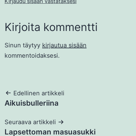
Kirjaudu sisään vastataksesi
Kirjoita kommentti
Sinun täytyy
kirjautua sisään
kommentoidaksesi.
Artikkelien
Edellinen artikkeli
Aikuisbulleriina
selaus
Seuraava artikkeli
Lapsettoman masuasukki