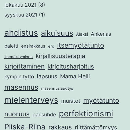
lokakuu 2021
(8)
syyskuu 2021
(1)
ahdistus
aikuisuus
Ankerias
Aleksi
itsemyötätunto
baletti
ensirakkaus
ero
kirjallisuusterapia
itsenäistyminen
kirjoittaminen
kirjoitusharjoitus
lapsuus
Mama Helli
kympin tyttö
masennus
masennuslääkitys
mielenterveys
myötätunto
muistot
perfektionismi
nuoruus
parisuhde
Piiska-Riina
rakkaus
riittämättömyys