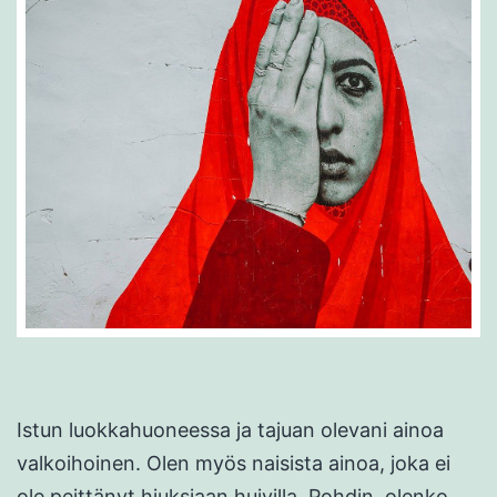
Istun luokkahuoneessa ja tajuan olevani ainoa
valkoihoinen. Olen myös naisista ainoa, joka ei
ole peittänyt hiuksiaan huivilla. Pohdin, olenko