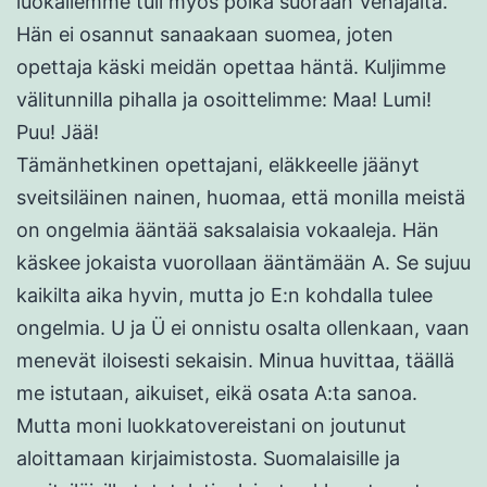
luokallemme tuli myös poika suoraan Venäjältä.
Hän ei osannut sanaakaan suomea, joten
opettaja käski meidän opettaa häntä. Kuljimme
välitunnilla pihalla ja osoittelimme: Maa! Lumi!
Puu! Jää!
Tämänhetkinen opettajani, eläkkeelle jäänyt
sveitsiläinen nainen, huomaa, että monilla meistä
on ongelmia ääntää saksalaisia vokaaleja. Hän
käskee jokaista vuorollaan ääntämään A. Se sujuu
kaikilta aika hyvin, mutta jo E:n kohdalla tulee
ongelmia. U ja Ü ei onnistu osalta ollenkaan, vaan
menevät iloisesti sekaisin. Minua huvittaa, täällä
me istutaan, aikuiset, eikä osata A:ta sanoa.
Mutta moni luokkatovereistani on joutunut
aloittamaan kirjaimistosta. Suomalaisille ja