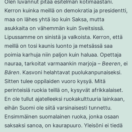
Olen luvannut pitää esitelmän kotimaastani.
Kerron kuinka meillä on demokratia ja presidentti,
maa on lähes yhtä iso kuin Saksa, mutta
asukkaita on vähemmän kuin Sveitsissä.
Lipussamme on sinistä ja valkoista. Kerron, että
meillä on tosi kaunis luonto ja metsässä saa
poimia karhuja niin paljon kuin haluaa. Opettaja
nauraa, tarkoitat varmaankin marjoja –
Beeren
, ei
Bären
. Kasvoni helahtavat puolukanpunaiseksi.
Sitten tulee oppilaiden vuoro kysyä. Mitä
perinteisiä ruokia teillä on, kysyvät afrikkalaiset.
En ole tullut ajatelleeksi ruokakulttuuria lainkaan,
eihän Suomi ole siitä varsinaisesti tunnettu.
Ensimmäinen suomalainen ruoka, jonka osaan
saksaksi sanoa, on kaurapuuro. Yleisöni ei tiedä