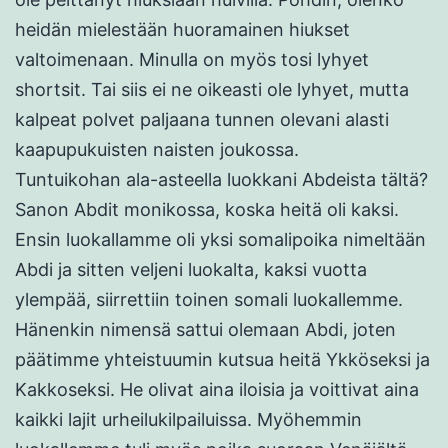
heidän mielestään huoramainen hiukset
valtoimenaan. Minulla on myös tosi lyhyet
shortsit. Tai siis ei ne oikeasti ole lyhyet, mutta
kalpeat polvet paljaana tunnen olevani alasti
kaapupukuisten naisten joukossa.
Tuntuikohan ala-asteella luokkani Abdeista tältä?
Sanon Abdit monikossa, koska heitä oli kaksi.
Ensin luokallamme oli yksi somalipoika nimeltään
Abdi ja sitten veljeni luokalta, kaksi vuotta
ylempää, siirrettiin toinen somali luokallemme.
Hänenkin nimensä sattui olemaan Abdi, joten
päätimme yhteistuumin kutsua heitä Ykköseksi ja
Kakkoseksi. He olivat aina iloisia ja voittivat aina
kaikki lajit urheilukilpailuissa. Myöhemmin