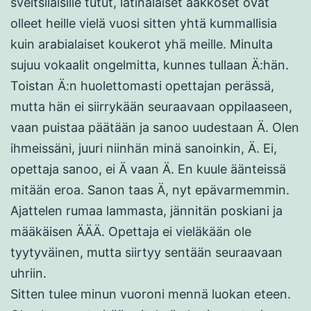
sveitsiläisille tutut, latinalaiset aakkoset ovat
olleet heille vielä vuosi sitten yhtä kummallisia
kuin arabialaiset koukerot yhä meille. Minulta
sujuu vokaalit ongelmitta, kunnes tullaan Ä:hän.
Toistan Ä:n huolettomasti opettajan perässä,
mutta hän ei siirrykään seuraavaan oppilaaseen,
vaan puistaa päätään ja sanoo uudestaan Ä. Olen
ihmeissäni, juuri niinhän minä sanoinkin, Ä. Ei,
opettaja sanoo, ei Ä vaan Ä. En kuule äänteissä
mitään eroa. Sanon taas Ä, nyt epävarmemmin.
Ajattelen rumaa lammasta, jännitän poskiani ja
määkäisen ÄÄÄ. Opettaja ei vieläkään ole
tyytyväinen, mutta siirtyy sentään seuraavaan
uhriin.
Sitten tulee minun vuoroni mennä luokan eteen.