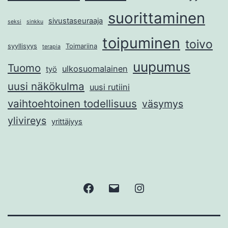
suorittaminen
sivustaseuraaja
seksi
sinkku
toipuminen
toivo
syyllisyys
Toimariina
terapia
uupumus
Tuomo
ulkosuomalainen
työ
uusi näkökulma
uusi rutiini
vaihtoehtoinen todellisuus
väsymys
ylivireys
yrittäjyys
Facebook
Sähköposti
Instagram