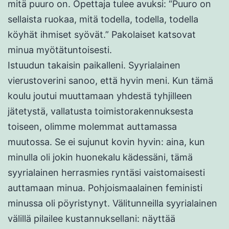
mitä puuro on. Opettaja tulee avuksi: “Puuro on
sellaista ruokaa, mitä todella, todella, todella
köyhät ihmiset syövät.” Pakolaiset katsovat
minua myötätuntoisesti.
Istuudun takaisin paikalleni. Syyrialainen
vierustoverini sanoo, että hyvin meni. Kun tämä
koulu joutui muuttamaan yhdestä tyhjilleen
jätetystä, vallatusta toimistorakennuksesta
toiseen, olimme molemmat auttamassa
muutossa. Se ei sujunut kovin hyvin: aina, kun
minulla oli jokin huonekalu kädessäni, tämä
syyrialainen herrasmies ryntäsi vaistomaisesti
auttamaan minua. Pohjoismaalainen feministi
minussa oli pöyristynyt. Välitunneilla syyrialainen
välillä pilailee kustannuksellani: näyttää