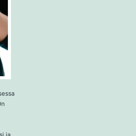
ksessa
On
i ja