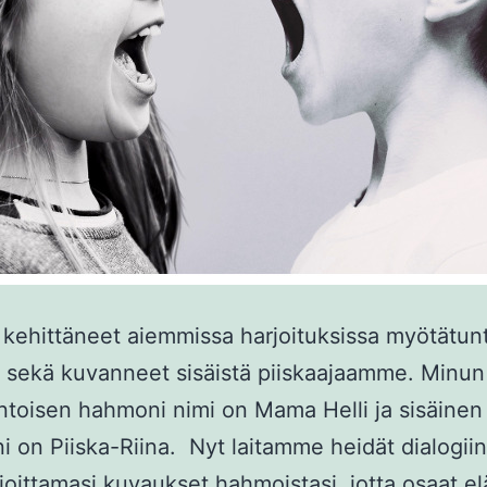
ehittäneet aiemmissa harjoituksissa myötätun
 sekä kuvanneet sisäistä piiskaajaamme. Minun
toisen hahmoni nimi on Mama Helli ja sisäinen
oni on Piiska-Riina. Nyt laitamme heidät dialogii
rjoittamasi kuvaukset hahmoistasi, jotta osaat e