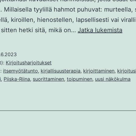
. Millaisella tyylillä hahmot puhuvat: murteella, s
ellä, kiroillen, hienostellen, lapsellisesti vai viral
Mam
 sitten hetki sitä, mikä on…
Jatka lukemista
Helli
ja
.6.2023
Piisk
t):
Kirjoitusharjoitukset
Riin
t:
itsemyötätunto
,
kirjallisuusterapia
,
kirjoittaminen
,
kirjoitu
i
,
Piiska-Riina
,
suorittaminen
,
toipuminen
,
uusi näkökulma
dialo