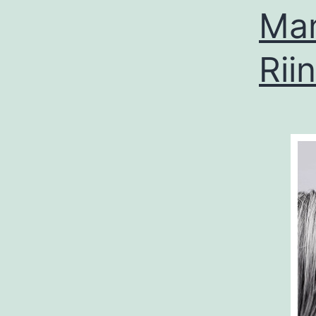
Mam
Rii