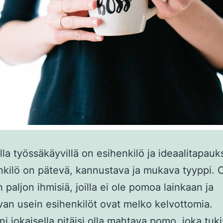
la työssäkäyvillä on esihenkilö ja ideaalitapau
kilö on pätevä, kannustava ja mukava tyyppi. 
 paljon ihmisiä, joilla ei ole pomoa lainkaan ja
avan usein esihenkilöt ovat melko kelvottomia.
i jokaisella pitäisi olla mahtava pomo, joka tukis