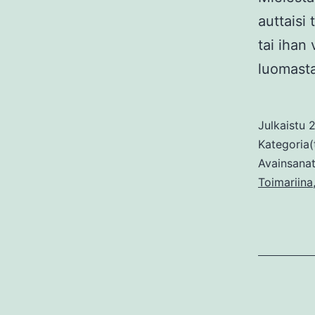
auttaisi
tai ihan
luomas
Julkaistu
2
Kategoria(
Avainsana
Toimariina