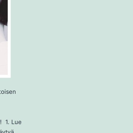
toisen
n! 1. Lue
läytyä