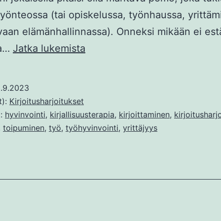
 työnteossa (tai opiskelussa, työnhaussa, yrittä
 vaan elämänhallinnassa). Onneksi mikään ei est
Oma
ta…
Jatka lukemista
unelmapomo
.9.2023
t):
Kirjoitusharjoitukset
t:
hyvinvointi
,
kirjallisuusterapia
,
kirjoittaminen
,
kirjoitusharj
,
toipuminen
,
työ
,
työhyvinvointi
,
yrittäjyys