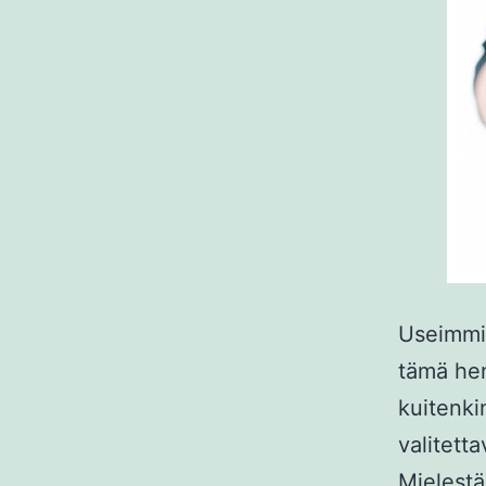
Useimmil
tämä hen
kuitenkin
valitett
Mielestän