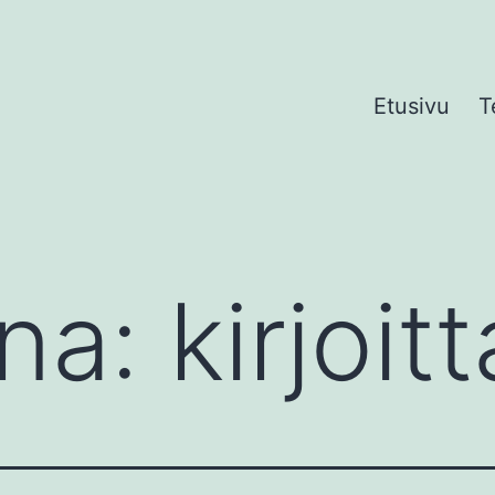
Etusivu
T
ana:
kirjoi