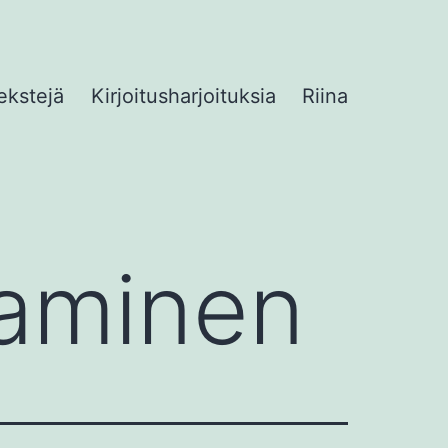
ekstejä
Kirjoitusharjoituksia
Riina
ttaminen