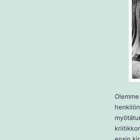
Olemme k
henkilön
myötätun
kriitikk
ensin ki