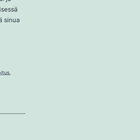
misessä
ä sinua
oitus
,