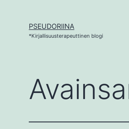
Siirry
sisältöön
PSEUDORIINA
*Kirjallisuusterapeuttinen blogi
Avains