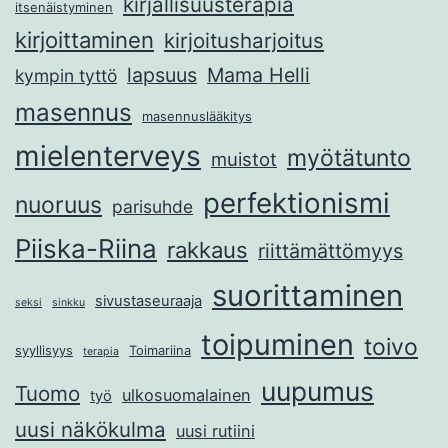
kirjallisuusterapia
itsenäistyminen
kirjoittaminen
kirjoitusharjoitus
lapsuus
Mama Helli
kympin tyttö
masennus
masennuslääkitys
mielenterveys
myötätunto
muistot
perfektionismi
nuoruus
parisuhde
Piiska-Riina
rakkaus
riittämättömyys
suorittaminen
sivustaseuraaja
seksi
sinkku
toipuminen
toivo
syyllisyys
Toimariina
terapia
uupumus
Tuomo
ulkosuomalainen
työ
uusi näkökulma
uusi rutiini