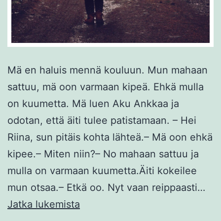
Mä en haluis mennä kouluun. Mun mahaan
sattuu, mä oon varmaan kipeä. Ehkä mulla
on kuumetta. Mä luen Aku Ankkaa ja
odotan, että äiti tulee patistamaan. – Hei
Riina, sun pitäis kohta lähteä.– Mä oon ehkä
kipee.– Miten niin?– No mahaan sattuu ja
mulla on varmaan kuumetta.Äiti kokeilee
mun otsaa.– Etkä oo. Nyt vaan reippaasti…
Eka
Jatka lukemista
koulupäivä