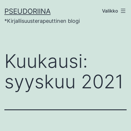
Siirry
PSEUDORIINA
Valikko
sisältöön
*Kirjallisuusterapeuttinen blogi
Kuukausi:
syyskuu 2021