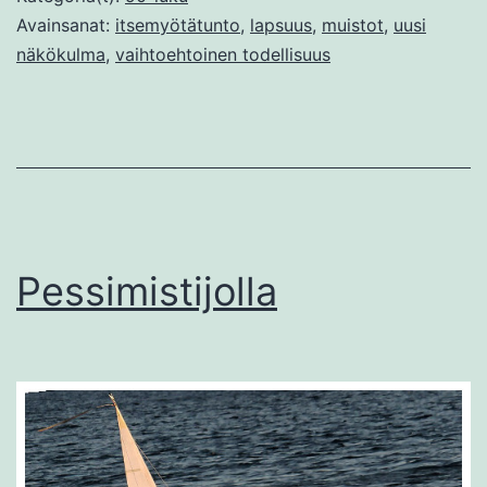
Avainsanat:
itsemyötätunto
,
lapsuus
,
muistot
,
uusi
näkökulma
,
vaihtoehtoinen todellisuus
Pessimistijolla