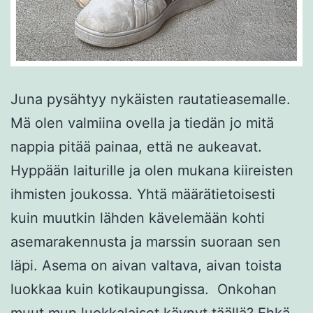
Juna pysähtyy nykäisten rautatieasemalle.
Mä olen valmiina ovella ja tiedän jo mitä
nappia pitää painaa, että ne aukeavat.
Hyppään laiturille ja olen mukana kiireisten
ihmisten joukossa. Yhtä määrätietoisesti
kuin muutkin lähden kävelemään kohti
asemarakennusta ja marssin suoraan sen
läpi. Asema on aivan valtava, aivan toista
luokkaa kuin kotikaupungissa. Onkohan
muut mun luokkalaiset käynyt täällä? Ehkä…