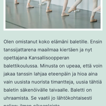
Olen omistanut koko elämäni baletille. Ensin
tanssijattarena maailmaa kiertäen ja nyt
opettajana Kansallisoopperan
balettikoulussa. Minusta on upeaa, että voin
jakaa tanssin lahjaa eteenpäin ja hioa aina
vain uusista nuorista timantteja, uusia tähtiä
baletin säkenöivälle taivaalle. Baletti on
uhraamista. Se vaatii jo lähtökohtaisesti
paljon: ilman oikeanlaista