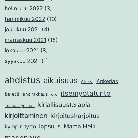
helmikuu 2022
(3)
tammikuu 2022
(10)
joulukuu 2021
(4)
marraskuu 2021
(18)
lokakuu 2021
(8)
syyskuu 2021
(1)
ahdistus
aikuisuus
Ankerias
Aleksi
itsemyötätunto
baletti
ensirakkaus
ero
kirjallisuusterapia
itsenäistyminen
kirjoittaminen
kirjoitusharjoitus
lapsuus
Mama Helli
kympin tyttö
masennus