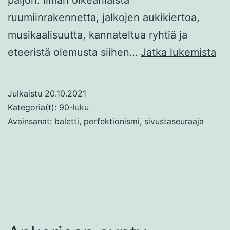
ruumiinrakennetta, jalkojen aukikiertoa,
musikaalisuutta, kannateltua ryhtiä ja
Si
eteeristä olemusta siihen…
Jatka lukemista
Ba
Julkaistu
20.10.2021
Kategoria(t):
90-luku
Avainsanat:
baletti
,
perfektionismi
,
sivustaseuraaja