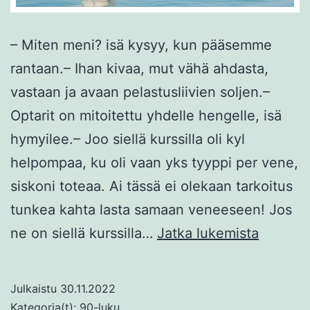
– Miten meni? isä kysyy, kun pääsemme
rantaan.– Ihan kivaa, mut vähä ahdasta,
vastaan ja avaan pelastusliivien soljen.–
Optarit on mitoitettu yhdelle hengelle, isä
hymyilee.– Joo siellä kurssilla oli kyl
helpompaa, ku oli vaan yks tyyppi per vene,
siskoni toteaa. Ai tässä ei olekaan tarkoitus
tunkea kahta lasta samaan veneeseen! Jos
Optimist
ne on siellä kurssilla…
Jatka lukemista
Julkaistu
30.11.2022
Kategoria(t):
90-luku