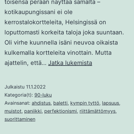
toisensa perään näyttää samalta –
kotikaupungissani ei ole
kerrostalokortteleita, Helsingissä on
loputtomasti korkeita taloja joka suuntaan.
Oli virhe kuunnella isäni neuvoa oikaista
kulkemalla kortteleita vinottain. Mutta
Balleriinan
ajattelin, että…
Jatka lukemista
painajainen
Julkaistu
11.1.2022
Kategoria(t):
90-luku
Avainsanat:
ahdistus
,
baletti
,
kympin tyttö
,
lapsuus
,
muistot
,
paniikki
,
perfektionismi
,
riittämättömyys
,
suorittaminen