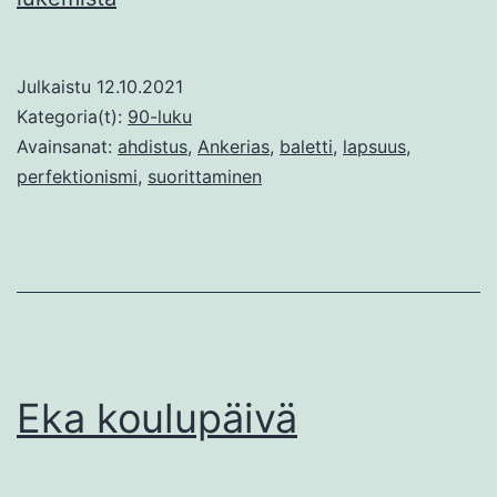
synty
Julkaistu
12.10.2021
Kategoria(t):
90-luku
Avainsanat:
ahdistus
,
Ankerias
,
baletti
,
lapsuus
,
perfektionismi
,
suorittaminen
Eka koulupäivä