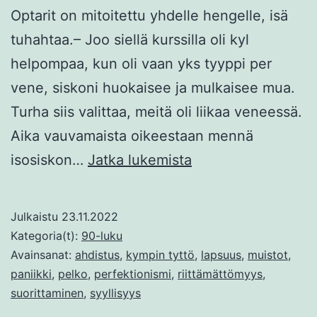
Optarit on mitoitettu yhdelle hengelle, isä
tuhahtaa.– Joo siellä kurssilla oli kyl
helpompaa, kun oli vaan yks tyyppi per
vene, siskoni huokaisee ja mulkaisee mua.
Turha siis valittaa, meitä oli liikaa veneessä.
Aika vauvamaista oikeestaan mennä
Pessimistijolla
isosiskon…
Jatka lukemista
Julkaistu
23.11.2022
Kategoria(t):
90-luku
Avainsanat:
ahdistus
,
kympin tyttö
,
lapsuus
,
muistot
,
paniikki
,
pelko
,
perfektionismi
,
riittämättömyys
,
suorittaminen
,
syyllisyys