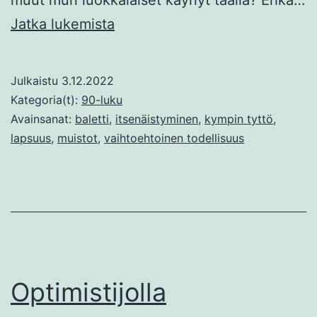
Balleriinan
Jatka lukemista
päiväuni
Julkaistu
3.12.2022
Kategoria(t):
90-luku
Avainsanat:
baletti
,
itsenäistyminen
,
kympin tyttö
,
lapsuus
,
muistot
,
vaihtoehtoinen todellisuus
Optimistijolla