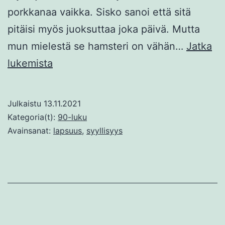
porkkanaa vaikka. Sisko sanoi että sitä
pitäisi myös juoksuttaa joka päivä. Mutta
mun mielestä se hamsteri on vähän…
Jatka
Hamsterin
lukemista
tappaja
Julkaistu
13.11.2021
Kategoria(t):
90-luku
Avainsanat:
lapsuus
,
syyllisyys