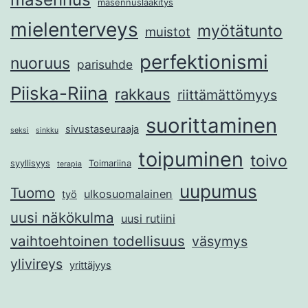
masennuslääkitys
mielenterveys
myötätunto
muistot
perfektionismi
nuoruus
parisuhde
Piiska-Riina
rakkaus
riittämättömyys
suorittaminen
sivustaseuraaja
seksi
sinkku
toipuminen
toivo
syyllisyys
Toimariina
terapia
uupumus
Tuomo
ulkosuomalainen
työ
uusi näkökulma
uusi rutiini
vaihtoehtoinen todellisuus
väsymys
ylivireys
yrittäjyys