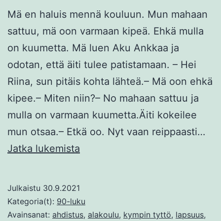
Mä en haluis mennä kouluun. Mun mahaan
sattuu, mä oon varmaan kipeä. Ehkä mulla
on kuumetta. Mä luen Aku Ankkaa ja
odotan, että äiti tulee patistamaan. – Hei
Riina, sun pitäis kohta lähteä.– Mä oon ehkä
kipee.– Miten niin?– No mahaan sattuu ja
mulla on varmaan kuumetta.Äiti kokeilee
mun otsaa.– Etkä oo. Nyt vaan reippaasti…
Eka
Jatka lukemista
koulupäivä
Julkaistu
30.9.2021
Kategoria(t):
90-luku
Avainsanat:
ahdistus
,
alakoulu
,
kympin tyttö
,
lapsuus
,