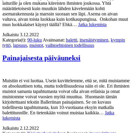
laiturille ja olen mukana kiireisten ihmisten joukossa. Yhtä
määrätietoisesti kuin muutkin lähden kävelemään kohti
asemarakennusta ja marssin suoraan sen läpi. Asema on aivan
valtava, aivan toista luokkaa kuin kotikaupungissa. Onkohan muut
Balleriinan
mun luokkalaiset käynyt täällä? Ehkä…
Jatka lukemista
päiväuni
Julkaistu
3.12.2022
Kategoria(t):
90-luku
Avainsanat:
baletti
,
itsenäistyminen
,
kympin
tyttö
,
lapsuus
,
muistot
,
vaihtoehtoinen todellisuus
Painajaisesta päiväuneksi
Muistiin ei voi luottaa. Usein kuvittelemme, että se, mitä muistamme
on absoluuttisen totta, mutta todellisuudessa näin ei ole. Eri ihmisten
muistot samasta tapahtumasta voivat olla aivan erilaisia ja omat
muistomme voivat vuosien myötä muuttua. Huomasin tämän
kirjoitettuani tekstin Balleriinan painajainen. Se on kuvaus
todellisesta tapahtumasta, kun 10-vuotiaana eksyin matkalla
balettitunnille. En tietenkään voinut muistaa kaikkia…
Jatka
Painajaisesta
lukemista
päiväuneksi
Julkaistu
2.12.2022