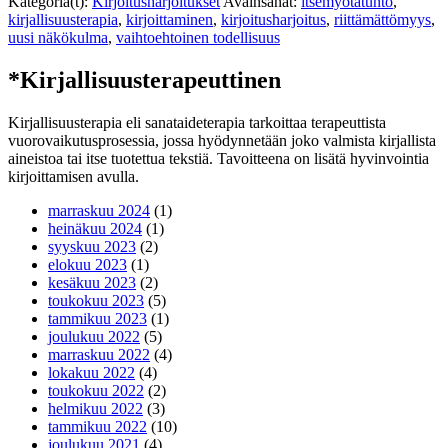
Kategoria(t):
Kirjoitusharjoitukset
Avainsanat:
itsemyötätunto
,
kirjallisuusterapia
,
kirjoittaminen
,
kirjoitusharjoitus
,
riittämättömyys
,
uusi näkökulma
,
vaihtoehtoinen todellisuus
*Kirjallisuusterapeuttinen
Kirjallisuusterapia eli sanataideterapia tarkoittaa terapeuttista
vuorovaikutusprosessia, jossa hyödynnetään joko valmista kirjallista
aineistoa tai itse tuotettua tekstiä. Tavoitteena on lisätä hyvinvointia
kirjoittamisen avulla.
marraskuu 2024
(1)
heinäkuu 2024
(1)
syyskuu 2023
(2)
elokuu 2023
(1)
kesäkuu 2023
(2)
toukokuu 2023
(5)
tammikuu 2023
(1)
joulukuu 2022
(5)
marraskuu 2022
(4)
lokakuu 2022
(4)
toukokuu 2022
(2)
helmikuu 2022
(3)
tammikuu 2022
(10)
joulukuu 2021
(4)