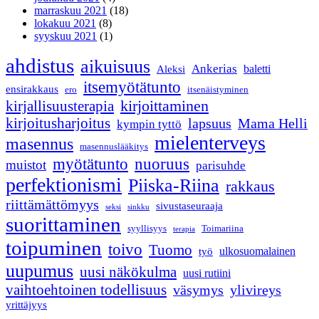
marraskuu 2021
(18)
lokakuu 2021
(8)
syyskuu 2021
(1)
ahdistus
aikuisuus
Ankerias
baletti
Aleksi
itsemyötätunto
ensirakkaus
ero
itsenäistyminen
kirjoittaminen
kirjallisuusterapia
kirjoitusharjoitus
lapsuus
Mama Helli
kympin tyttö
mielenterveys
masennus
masennuslääkitys
myötätunto
nuoruus
muistot
parisuhde
perfektionismi
Piiska-Riina
rakkaus
riittämättömyys
sivustaseuraaja
seksi
sinkku
suorittaminen
syyllisyys
Toimariina
terapia
toipuminen
toivo
Tuomo
ulkosuomalainen
työ
uupumus
uusi näkökulma
uusi rutiini
vaihtoehtoinen todellisuus
väsymys
ylivireys
yrittäjyys