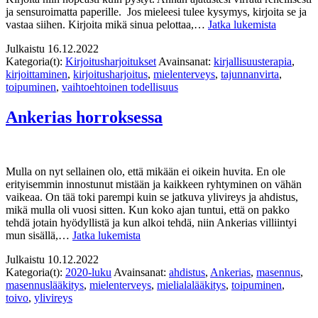
ja sensuroimatta paperille. Jos mieleesi tulee kysymys, kirjoita se ja
Tajunnan
vastaa siihen. Kirjoita mikä sinua pelottaa,…
Jatka lukemista
Julkaistu
16.12.2022
Kategoria(t):
Kirjoitusharjoitukset
Avainsanat:
kirjallisuusterapia
,
kirjoittaminen
,
kirjoitusharjoitus
,
mielenterveys
,
tajunnanvirta
,
toipuminen
,
vaihtoehtoinen todellisuus
Ankerias horroksessa
Mulla on nyt sellainen olo, että mikään ei oikein huvita. En ole
erityisemmin innostunut mistään ja kaikkeen ryhtyminen on vähän
vaikeaa. On tää toki parempi kuin se jatkuva ylivireys ja ahdistus,
mikä mulla oli vuosi sitten. Kun koko ajan tuntui, että on pakko
tehdä jotain hyödyllistä ja kun alkoi tehdä, niin Ankerias villiintyi
Ankerias
mun sisällä,…
Jatka lukemista
horroksessa
Julkaistu
10.12.2022
Kategoria(t):
2020-luku
Avainsanat:
ahdistus
,
Ankerias
,
masennus
,
masennuslääkitys
,
mielenterveys
,
mielialalääkitys
,
toipuminen
,
toivo
,
ylivireys