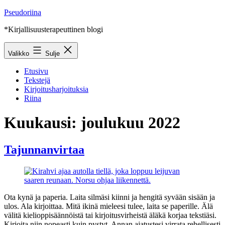
Siirry
Pseudoriina
sisältöön
*Kirjallisuusterapeuttinen blogi
Valikko
Sulje
Etusivu
Tekstejä
Kirjoitusharjoituksia
Riina
Kuukausi:
joulukuu 2022
Tajunnanvirtaa
Ota kynä ja paperia. Laita silmäsi kiinni ja hengitä syvään sisään ja
ulos. Ala kirjoittaa. Mitä ikinä mieleesi tulee, laita se paperille. Älä
välitä kielioppisäännöistä tai kirjoitusvirheistä äläkä korjaa tekstiäsi.
Kirjoita niin nopeasti kuin pystyt. Annan ajatustesi virrata rehellisesti