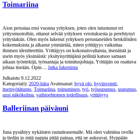
Toimariina
Aion perustaa ensi vuonna yrityksen, joten olen tutustunut eri
yritysmuotoihin, ottanut selvää yrityksen verotuksesta ja perehtynyt
yrityslakiin. Olen myös lukenut yrityksen perustaneiden henkilöiden
kokemuksista ja alkanut ymmärtää, miten yrittäjyys vaikuttaa
ihmisen identiteettiin. Yrittäjyys on kokonaisvaltaista, itsenäistä ja
usein myös yksinäistä: yksityisyrittäjänä peilistä katsoo samaan
aikaan työntekijä, työnantaja ja toimitusjohtaja. Yrittäjän on osattava
Toimariina
johtaa itseään. Opin…
Jatka lukemista
Julkaistu
9.12.2022
Kategoria(t):
2020-luku
Avainsanat:
hyvä olo
,
hyvinvointi
,
itsemyötätunto
,
Toimariina
,
toipuminen
,
työ
,
työuupumus
,
uupumus
,
uusi näkökulma
,
vaihtoehtoinen todellisuus
,
yrittäjyys
Balleriinan päiväuni
Juna pysähtyy nykäisten rautatieasemalle. Mä olen valmiina ovella
ja tiedän jo mitä nappia pitää painaa, että ne aukeavat. Hyppään