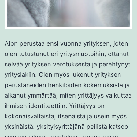
Aion perustaa ensi vuonna yrityksen, joten
olen tutustunut eri yritysmuotoihin, ottanut
selvää yrityksen verotuksesta ja perehtynyt
yrityslakiin. Olen myös lukenut yrityksen
perustaneiden henkilöiden kokemuksista ja
alkanut ymmärtää, miten yrittäjyys vaikuttaa
ihmisen identiteettiin. Yrittäjyys on
kokonaisvaltaista, itsenäistä ja usein myös
yksinäistä: yksityisyrittäjänä peilistä katsoo
samaan aikaan työntekijä, työnantaja ja