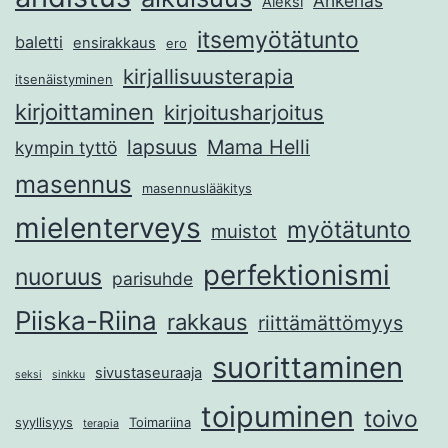
Ankerias
Aleksi
itsemyötätunto
baletti
ensirakkaus
ero
kirjallisuusterapia
itsenäistyminen
kirjoittaminen
kirjoitusharjoitus
lapsuus
Mama Helli
kympin tyttö
masennus
masennuslääkitys
mielenterveys
myötätunto
muistot
perfektionismi
nuoruus
parisuhde
Piiska-Riina
rakkaus
riittämättömyys
suorittaminen
sivustaseuraaja
seksi
sinkku
toipuminen
toivo
syyllisyys
Toimariina
terapia