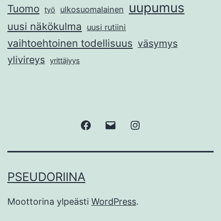
uupumus
Tuomo
ulkosuomalainen
työ
uusi näkökulma
uusi rutiini
vaihtoehtoinen todellisuus
väsymys
ylivireys
yrittäjyys
Facebook
Sähköposti
Instagram
PSEUDORIINA
Moottorina ylpeästi
WordPress
.