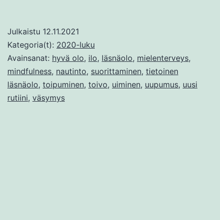
uima
Julkaistu
12.11.2021
Kategoria(t):
2020-luku
Avainsanat:
hyvä olo
,
ilo
,
läsnäolo
,
mielenterveys
,
mindfulness
,
nautinto
,
suorittaminen
,
tietoinen
läsnäolo
,
toipuminen
,
toivo
,
uiminen
,
uupumus
,
uusi
rutiini
,
väsymys