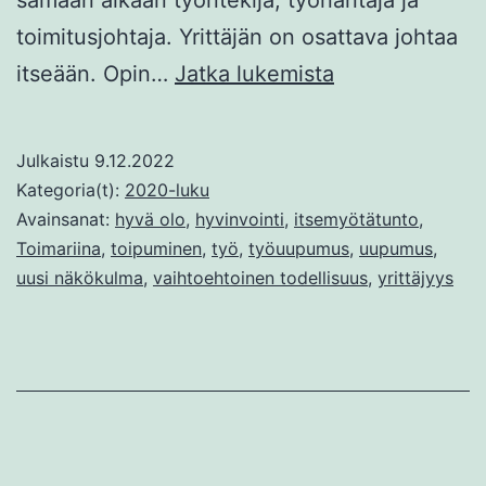
toimitusjohtaja. Yrittäjän on osattava johtaa
Toimariina
itseään. Opin…
Jatka lukemista
Julkaistu
9.12.2022
Kategoria(t):
2020-luku
Avainsanat:
hyvä olo
,
hyvinvointi
,
itsemyötätunto
,
Toimariina
,
toipuminen
,
työ
,
työuupumus
,
uupumus
,
uusi näkökulma
,
vaihtoehtoinen todellisuus
,
yrittäjyys