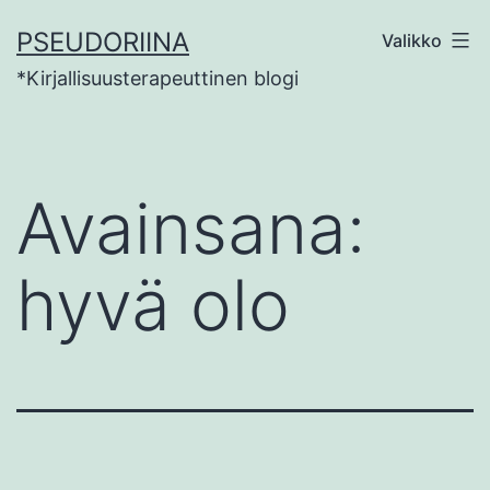
Siirry
PSEUDORIINA
Valikko
sisältöön
*Kirjallisuusterapeuttinen blogi
Avainsana:
hyvä olo