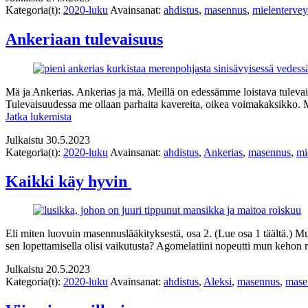
Kategoria(t):
2020-luku
Avainsanat:
ahdistus
,
masennus
,
mielentervey
Ankeriaan tulevaisuus
Mä ja Ankerias. Ankerias ja mä. Meillä on edessämme loistava tulevai
Tulevaisuudessa me ollaan parhaita kavereita, oikea voimakaksikko. M
Ankeriaan
Jatka lukemista
tulevaisuus
Julkaistu
30.5.2023
Kategoria(t):
2020-luku
Avainsanat:
ahdistus
,
Ankerias
,
masennus
,
mi
Kaikki käy hyvin
Eli miten luovuin masennuslääkityksestä, osa 2. (Lue osa 1 täältä.) Mu
sen lopettamisella olisi vaikutusta? Agomelatiini nopeutti mun keho
Julkaistu
20.5.2023
Kategoria(t):
2020-luku
Avainsanat:
ahdistus
,
Aleksi
,
masennus
,
mase