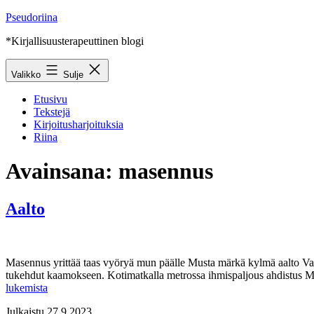
Siirry
Pseudoriina
sisältöön
*Kirjallisuusterapeuttinen blogi
Valikko
Sulje
Etusivu
Tekstejä
Kirjoitusharjoituksia
Riina
Avainsana:
masennus
Aalto
Masennus yrittää taas vyöryä mun päälle Musta märkä kylmä aalto Va
tukehdut kaamokseen. Kotimatkalla metrossa ihmispaljous ahdistus Ma
Aalto
lukemista
Julkaistu
27.9.2023