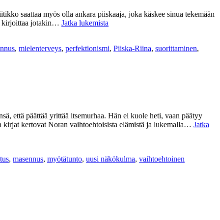
Kriitikko saattaa myös olla ankara piiskaaja, joka käskee sinua tekemään
Kuka
t kirjoittaa jotakin…
Jatka lukemista
on
Piiska-
nnus
,
mielenterveys
,
perfektionismi
,
Piiska-Riina
,
suorittaminen
,
Riinasi?
ä, että päättää yrittää itsemurhaa. Hän ei kuole heti, vaan päätyy
on kirjat kertovat Noran vaihtoehtoisista elämistä ja lukemalla…
Jatka
itus
,
masennus
,
myötätunto
,
uusi näkökulma
,
vaihtoehtoinen