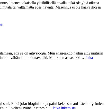
s ilmenee jokaisella yksilöllisellä tavalla, eikä ole yhtä oikeaa
i mitata tai välttämättä edes havaita. Masennus ei ole haava ihossa
ys
tamaan, että se on äitiysjooga. Mun ensireaktio näihin äitiysuutisiin
 Mäkin oon vähän kuin odottava äiti. Munkin masuasukki…
Jatka
 blogissani. Ehkä joku blogini lukija painiskelee samanlaisten ongelmien
Hei
leeni tuli veljeni syöpä ja rupesin…
Jatka lukemista