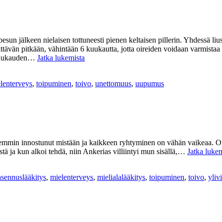
un jälkeen nielaisen tottuneesti pienen keltaisen pillerin. Yhdessä liuska
ttävän pitkään, vähintään 6 kuukautta, jotta oireiden voidaan varmistaa 
Viimeinen
 kuukauden…
Jatka lukemista
pilleri
lenterveys
,
toipuminen
,
toivo
,
unettomuus
,
uupumus
isemmin innostunut mistään ja kaikkeen ryhtyminen on vähän vaikeaa. On 
stä ja kun alkoi tehdä, niin Ankerias villiintyi mun sisällä,…
Jatka luke
sennuslääkitys
,
mielenterveys
,
mielialalääkitys
,
toipuminen
,
toivo
,
yliv