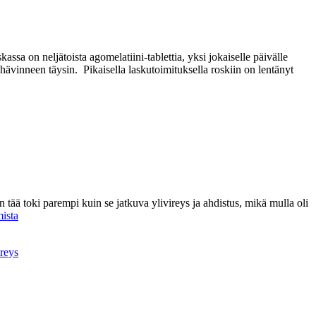
ssa on neljätoista agomelatiini-tablettia, yksi jokaiselle päivälle
hävinneen täysin. Pikaisella laskutoimituksella roskiin on lentänyt
tää toki parempi kuin se jatkuva ylivireys ja ahdistus, mikä mulla oli
Ankerias
mista
horroksessa
ireys