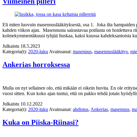
Viimeinen pilleri
Eli miten luovuin masennuslääkityksestä, osa 1. Joka ilta hampaiden pes
kahden viikon ajan. Masennusta sairastavaa potilasta on hoidettava rii
kolmekymmentäkuusi tyhjää liuskaa, kaksi kuussa kahdeksantoista
Julkaistu
18.5.2023
Kategoria(t):
2020-luku
Avainsanat:
masennus
,
masennuslääkitys
,
mie
Ankerias horroksessa
Mulla on nyt sellainen olo, että mikään ei oikein huvita. En ole erity
vuosi sitten. Kun koko ajan tuntui, että on pakko tehdä jotain hyödylli
Julkaistu
10.12.2022
Kategoria(t):
2020-luku
Avainsanat:
ahdistus
,
Ankerias
,
masennus
,
ma
Kuka on Piiska-Riinasi?