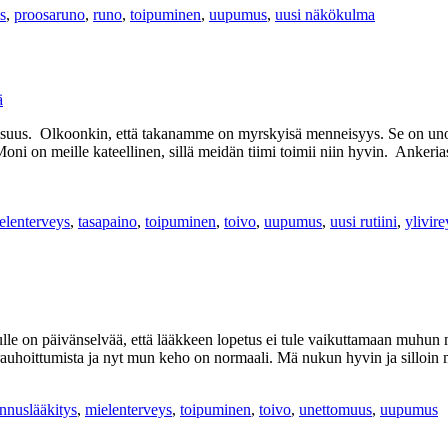
s
,
proosaruno
,
runo
,
toipuminen
,
uupumus
,
uusi näkökulma
suus. Olkoonkin, että takanamme on myrskyisä menneisyys. Se on unohde
oni on meille kateellinen, sillä meidän tiimi toimii niin hyvin. Anker
elenterveys
,
tasapaino
,
toipuminen
,
toivo
,
uupumus
,
uusi rutiini
,
ylivire
lle on päivänselvää, että lääkkeen lopetus ei tule vaikuttamaan muhun mi
n rauhoittumista ja nyt mun keho on normaali. Mä nukun hyvin ja sillo
nnuslääkitys
,
mielenterveys
,
toipuminen
,
toivo
,
unettomuus
,
uupumus