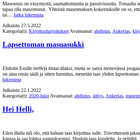
Masennus on väsymystä, saamattomuutta ja passiivisuutta. Toisaalta se
tapaa olla masentunut. Yhteistä masennuksen kokemuksille on se, että m
Masennus
tai…
Jatka lukemista
on
Julkaistu
27.5.2022
Ankerias
Kategoria(t):
Kirjoitusharjoitukset
Avainsanat:
ahdistus
,
Ankerias
,
kirj
Lapsettoman masuasukki
Ehdotin Essille treffejä tiistai-illaksi, mutta se sanoi menevänsä joog
on aina ensin sääli ja sitten harmitus, menetän taas yhden lapsettom
Lapsettoman
lukemista
masuasukki
Julkaistu
22.1.2022
Kategoria(t):
2020-luku
Avainsanat:
ahdistus
,
äitiys
,
Ankerias
,
masen
Hei Helli,
Eilen illalla tuli olo, että haluan taas kirjoittaa sulle. Toivottavasti j
kanssa ja saa lohtua vastauksestasi. Heräsin taas kuudelta. Ja neljältä