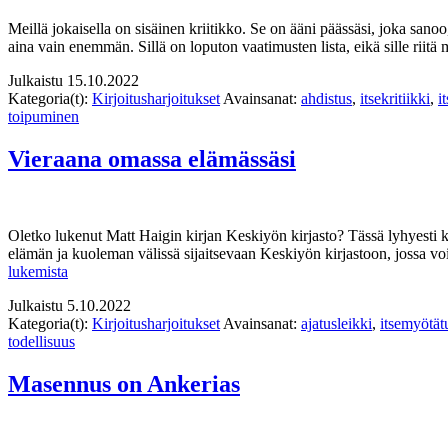
Meillä jokaisella on sisäinen kriitikko. Se on ääni päässäsi, joka sanoo
aina vain enemmän. Sillä on loputon vaatimusten lista, eikä sille riit
Julkaistu
15.10.2022
Kategoria(t):
Kirjoitusharjoitukset
Avainsanat:
ahdistus
,
itsekritiikki
,
i
toipuminen
Vieraana omassa elämässäsi
Oletko lukenut Matt Haigin kirjan Keskiyön kirjasto? Tässä lyhyesti k
elämän ja kuoleman välissä sijaitsevaan Keskiyön kirjastoon, jossa voi 
Vieraana
lukemista
omassa
Julkaistu
5.10.2022
elämässäsi
Kategoria(t):
Kirjoitusharjoitukset
Avainsanat:
ajatusleikki
,
itsemyötät
todellisuus
Masennus on Ankerias