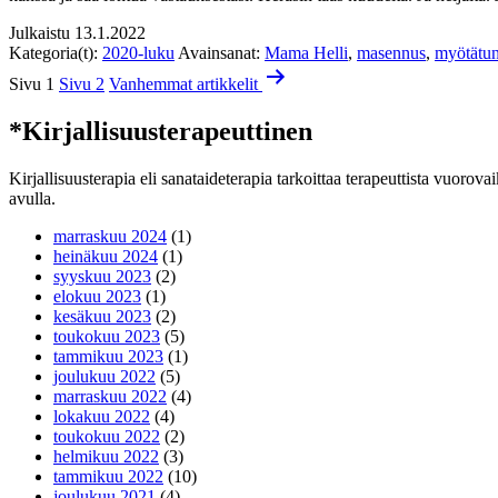
Julkaistu
13.1.2022
Kategoria(t):
2020-luku
Avainsanat:
Mama Helli
,
masennus
,
myötätun
Artikkelien
Sivu 1
Sivu 2
Vanhemmat
artikkelit
sivutus
*Kirjallisuusterapeuttinen
Kirjallisuusterapia eli sanataideterapia tarkoittaa terapeuttista vuorova
avulla.
marraskuu 2024
(1)
heinäkuu 2024
(1)
syyskuu 2023
(2)
elokuu 2023
(1)
kesäkuu 2023
(2)
toukokuu 2023
(5)
tammikuu 2023
(1)
joulukuu 2022
(5)
marraskuu 2022
(4)
lokakuu 2022
(4)
toukokuu 2022
(2)
helmikuu 2022
(3)
tammikuu 2022
(10)
joulukuu 2021
(4)