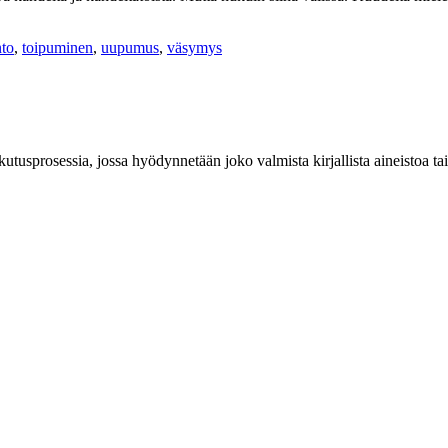
to
,
toipuminen
,
uupumus
,
väsymys
ikutusprosessia, jossa hyödynnetään joko valmista kirjallista aineistoa tai