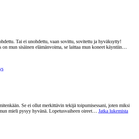
ttu. Tai ei unohdettu, vaan sovittu, sovitettu ja hyväksytty!
ias on mun sisäinen elämänvoima, se laittaa mun koneet käyntiin…
ys
tenkään. Se ei ollut merkittävin tekijä toipumisessani, joten miksi
Kaikk
in mun mieli pysyy hyvänä. Lopetusvaiheen oireet…
Jatka lukemista
käy
hyvi