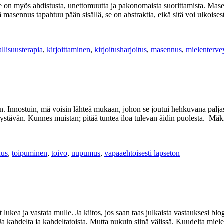
 on myös ahdistusta, unettomuutta ja pakonomaista suorittamista. Masennu
asennus tapahtuu pään sisällä, se on abstraktia, eikä sitä voi ulkoisest
allisuusterapia
,
kirjoittaminen
,
kirjoitusharjoitus
,
masennus
,
mielenterve
aan. Innostuin, mä voisin lähteä mukaan, johon se joutui hehkuvana paljas
an ystävän. Kunnes muistan; pitää tuntea iloa tulevan äidin puolesta.
nus
,
toipuminen
,
toivo
,
uupumus
,
vapaaehtoisesti lapseton
aksat lukea ja vastata mulle. Ja kiitos, jos saan taas julkaista vastauksesi
. Ja kahdelta ja kahdeltatoista. Mutta nukuin siinä välissä. Kuudelta mie