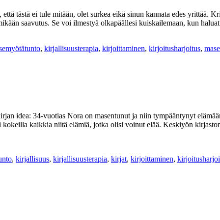
, että tästä ei tule mitään, olet surkea eikä sinun kannata edes yrittää. 
ä mikään saavutus. Se voi ilmestyä olkapäällesi kuiskailemaan, kun halua
tsemyötätunto
,
kirjallisuusterapia
,
kirjoittaminen
,
kirjoitusharjoitus
,
mase
irjan idea: 34-vuotias Nora on masentunut ja niin tympääntynyt elämääns
kokeilla kaikkia niitä elämiä, jotka olisi voinut elää. Keskiyön kirjast
unto
,
kirjallisuus
,
kirjallisuusterapia
,
kirjat
,
kirjoittaminen
,
kirjoitusharjo