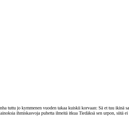
nha tuttu jo kymmenen vuoden takaa kuiskii korvaan: Sä et tuu ikinä s
inoksia ihmiskasvoja puhetta ilmeitä itkua Tiedäksä sen urpon, siitä 