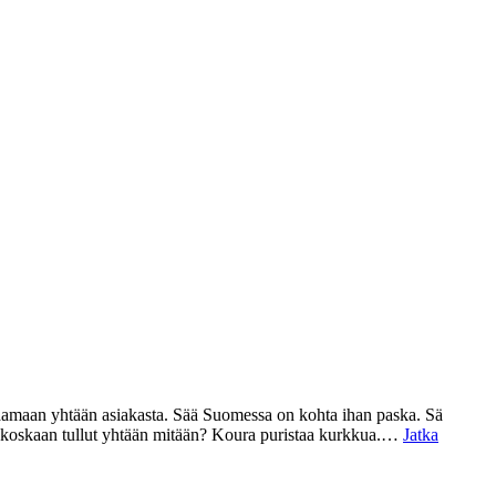
aamaan yhtään asiakasta. Sää Suomessa on kohta ihan paska. Sä
ei koskaan tullut yhtään mitään? Koura puristaa kurkkua.…
Jatka