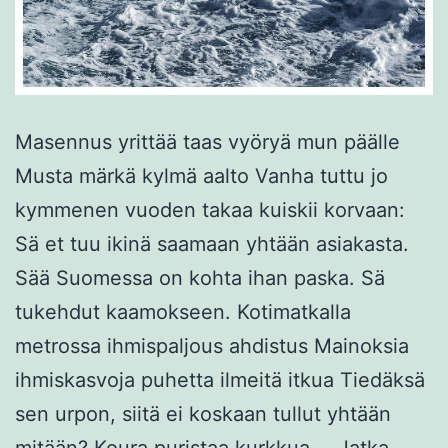
Masennus yrittää taas vyöryä mun päälle
Musta märkä kylmä aalto Vanha tuttu jo
kymmenen vuoden takaa kuiskii korvaan:
Sä et tuu ikinä saamaan yhtään asiakasta.
Sää Suomessa on kohta ihan paska. Sä
tukehdut kaamokseen. Kotimatkalla
metrossa ihmispaljous ahdistus Mainoksia
ihmiskasvoja puhetta ilmeitä itkua Tiedäksä
sen urpon, siitä ei koskaan tullut yhtään
mitään? Koura puristaa kurkkua.…
Jatka