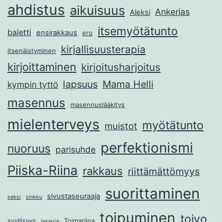
ahdistus
aikuisuus
Ankerias
Aleksi
itsemyötätunto
baletti
ensirakkaus
ero
kirjallisuusterapia
itsenäistyminen
kirjoittaminen
kirjoitusharjoitus
lapsuus
Mama Helli
kympin tyttö
masennus
masennuslääkitys
mielenterveys
myötätunto
muistot
perfektionismi
nuoruus
parisuhde
Piiska-Riina
rakkaus
riittämättömyys
suorittaminen
sivustaseuraaja
seksi
sinkku
toipuminen
toivo
syyllisyys
Toimariina
terapia