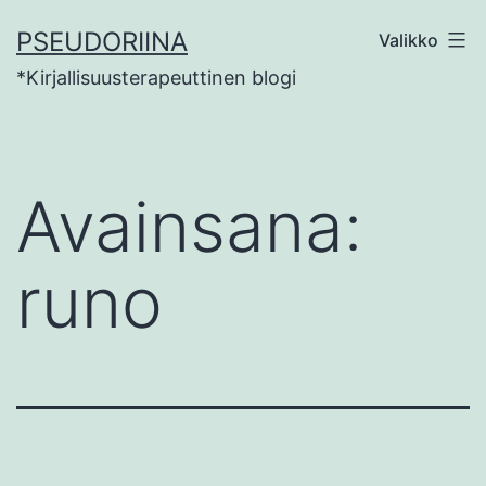
Siirry
PSEUDORIINA
Valikko
sisältöön
*Kirjallisuusterapeuttinen blogi
Avainsana:
runo