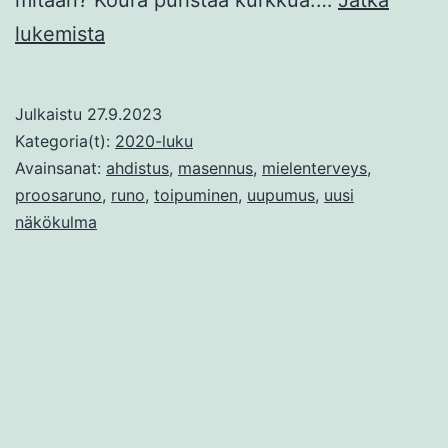
Aalto
lukemista
Julkaistu
27.9.2023
Kategoria(t):
2020-luku
Avainsanat:
ahdistus
,
masennus
,
mielenterveys
,
proosaruno
,
runo
,
toipuminen
,
uupumus
,
uusi
näkökulma