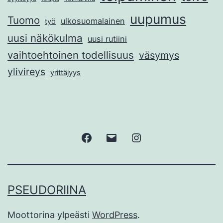
uupumus
Tuomo
ulkosuomalainen
työ
uusi näkökulma
uusi rutiini
vaihtoehtoinen todellisuus
väsymys
ylivireys
yrittäjyys
Facebook
Sähköposti
Instagram
PSEUDORIINA
Moottorina ylpeästi
WordPress
.