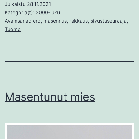
Julkaistu
28.11.2021
Kategoria(t):
2000-luku
Avainsanat:
ero
,
masennus
,
rakkaus
,
sivustaseuraaja
,
Tuomo
Masentunut mies