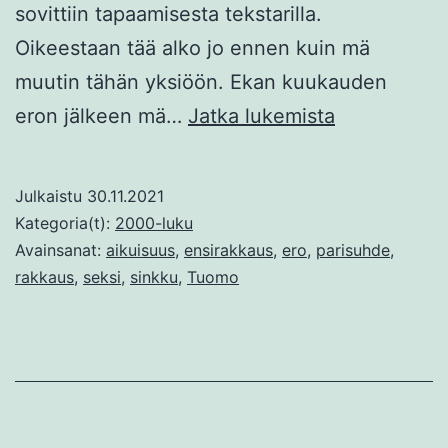
sovittiin tapaamisesta tekstarilla.
Oikeestaan tää alko jo ennen kuin mä
muutin tähän yksiöön. Ekan kuukauden
Rusinat
eron jälkeen mä…
Jatka lukemista
suolaisesta
pullasta
Julkaistu
30.11.2021
Kategoria(t):
2000-luku
Avainsanat:
aikuisuus
,
ensirakkaus
,
ero
,
parisuhde
,
rakkaus
,
seksi
,
sinkku
,
Tuomo