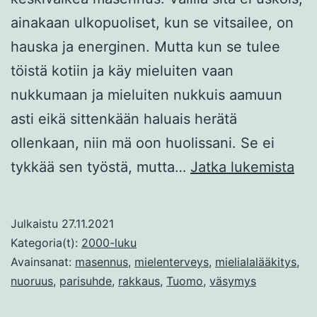
ainakaan ulkopuoliset, kun se vitsailee, on
hauska ja energinen. Mutta kun se tulee
töistä kotiin ja käy mieluiten vaan
nukkumaan ja mieluiten nukkuis aamuun
asti eikä sittenkään haluais herätä
ollenkaan, niin mä oon huolissani. Se ei
Ma
tykkää sen työstä, mutta…
Jatka lukemista
mie
Julkaistu
27.11.2021
Kategoria(t):
2000-luku
Avainsanat:
masennus
,
mielenterveys
,
mielialalääkitys
,
nuoruus
,
parisuhde
,
rakkaus
,
Tuomo
,
väsymys