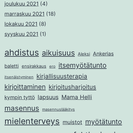
joulukuu 2021
(4)
marraskuu 2021
(18)
lokakuu 2021
(8)
syyskuu 2021
(1)
ahdistus
aikuisuus
Ankerias
Aleksi
itsemyötätunto
baletti
ensirakkaus
ero
kirjallisuusterapia
itsenäistyminen
kirjoittaminen
kirjoitusharjoitus
lapsuus
Mama Helli
kympin tyttö
masennus
masennuslääkitys
mielenterveys
myötätunto
muistot