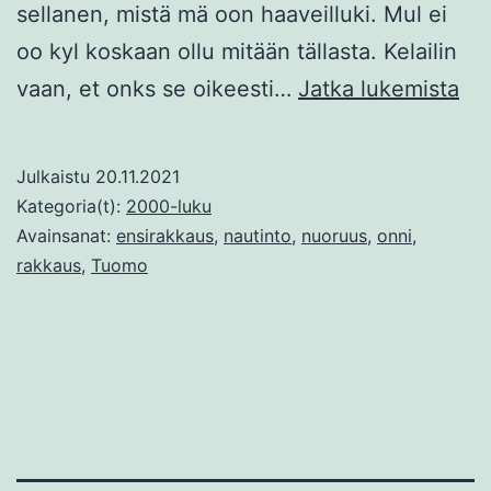
sellanen, mistä mä oon haaveilluki. Mul ei
oo kyl koskaan ollu mitään tällasta. Kelailin
To
vaan, et onks se oikeesti…
Jatka lukemista
tref
Julkaistu
20.11.2021
Kategoria(t):
2000-luku
Avainsanat:
ensirakkaus
,
nautinto
,
nuoruus
,
onni
,
rakkaus
,
Tuomo