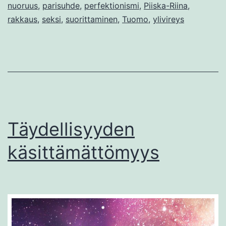
nuoruus
,
parisuhde
,
perfektionismi
,
Piiska-Riina
,
nukkuminen
rakkaus
,
seksi
,
suorittaminen
,
Tuomo
,
ylivireys
tuhlausta
Täydellisyyden
käsittämättömyys