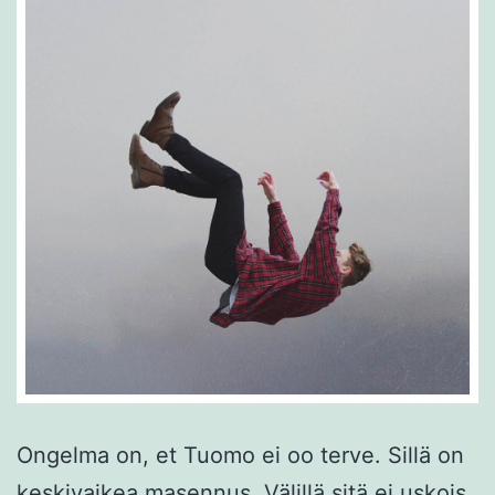
Ongelma on, et Tuomo ei oo terve. Sillä on
keskivaikea masennus. Välillä sitä ei uskois,