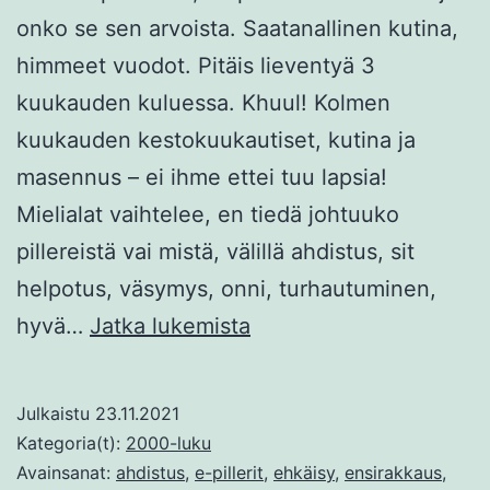
onko se sen arvoista. Saatanallinen kutina,
himmeet vuodot. Pitäis lieventyä 3
kuukauden kuluessa. Khuul! Kolmen
kuukauden kestokuukautiset, kutina ja
masennus – ei ihme ettei tuu lapsia!
Mielialat vaihtelee, en tiedä johtuuko
pillereistä vai mistä, välillä ahdistus, sit
helpotus, väsymys, onni, turhautuminen,
E-
hyvä…
Jatka lukemista
pillerit
on
Julkaistu
23.11.2021
myrkkyä
Kategoria(t):
2000-luku
ja
Avainsanat:
ahdistus
,
e-pillerit
,
ehkäisy
,
ensirakkaus
,