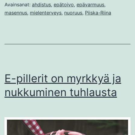
Avainsanat:
ahdistus
,
epätoivo
,
epävarmuus
,
masennus
,
mielenterveys
,
nuoruus
,
Piiska-Riina
E-pillerit on myrkkyä ja
nukkuminen tuhlausta