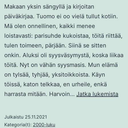
Makaan yksin sängyllä ja kirjoitan
päiväkirjaa. Tuomo ei oo vielä tullut kotiin.
Mä olen onnellinen, kaikki menee
loistavasti: parisuhde kukoistaa, töitä riittää,
tulen toimeen, pärjään. Siinä se sitten
onkin. Aluksi oli syysväsymystä, koska liikaa
töitä. Nyt on vähän syysmasis. Mun elämä
on tylsää, tyhjää, yksitoikkoista. Käyn
töissä, katon telkkaa, en urheile, enkä
Mus
harrasta mitään. Harvoin…
Jatka lukemista
tul
iso
Julkaistu
25.11.2021
Kategoria(t):
2000-luku