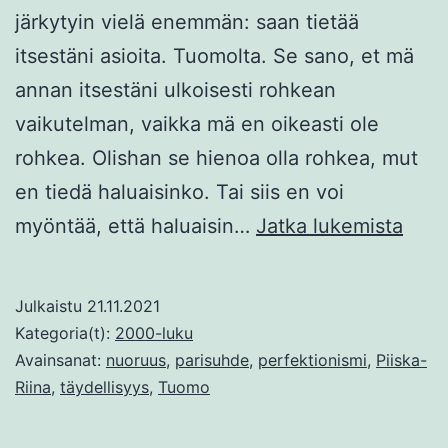
järkytyin vielä enemmän: saan tietää
itsestäni asioita. Tuomolta. Se sano, et mä
annan itsestäni ulkoisesti rohkean
vaikutelman, vaikka mä en oikeasti ole
rohkea. Olishan se hienoa olla rohkea, mut
en tiedä haluaisinko. Tai siis en voi
Täyd
myöntää, että haluaisin…
Jatka lukemista
käsi
Julkaistu
21.11.2021
Kategoria(t):
2000-luku
Avainsanat:
nuoruus
,
parisuhde
,
perfektionismi
,
Piiska-
Riina
,
täydellisyys
,
Tuomo