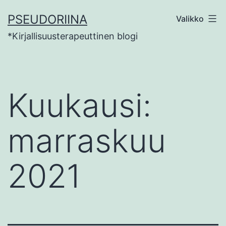
Siirry
PSEUDORIINA
Valikko
sisältöön
*Kirjallisuusterapeuttinen blogi
Kuukausi:
marraskuu
2021