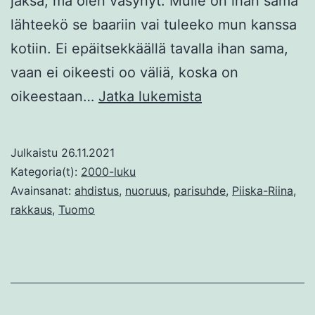
jaksa, mä olen väsynyt. Mulle on ihan sama
lähteekö se baariin vai tuleeko mun kanssa
kotiin. Ei epäitsekkäällä tavalla ihan sama,
vaan ei oikeesti oo väliä, koska on
Välinpitämättöm
oikeestaan…
Jatka lukemista
on
pahempaa
Julkaistu
26.11.2021
kuin
Kategoria(t):
2000-luku
viha
Avainsanat:
ahdistus
,
nuoruus
,
parisuhde
,
Piiska-Riina
,
rakkaus
,
Tuomo