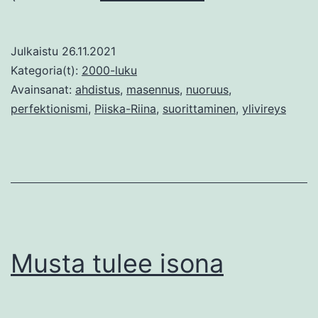
en
jaksa
Julkaistu
26.11.2021
enää.
Kategoria(t):
2000-luku
Avainsanat:
ahdistus
,
masennus
,
nuoruus
,
perfektionismi
,
Piiska-Riina
,
suorittaminen
,
ylivireys
Musta tulee isona