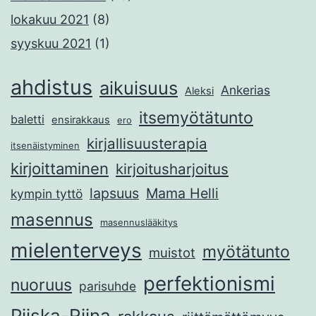
lokakuu 2021
(8)
syyskuu 2021
(1)
ahdistus
aikuisuus
Ankerias
Aleksi
itsemyötätunto
baletti
ensirakkaus
ero
kirjallisuusterapia
itsenäistyminen
kirjoittaminen
kirjoitusharjoitus
lapsuus
Mama Helli
kympin tyttö
masennus
masennuslääkitys
mielenterveys
myötätunto
muistot
perfektionismi
nuoruus
parisuhde
Piiska-Riina