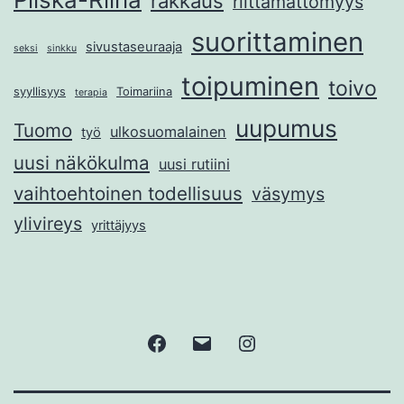
rakkaus
riittämättömyys
suorittaminen
sivustaseuraaja
seksi
sinkku
toipuminen
toivo
syyllisyys
Toimariina
terapia
uupumus
Tuomo
ulkosuomalainen
työ
uusi näkökulma
uusi rutiini
vaihtoehtoinen todellisuus
väsymys
ylivireys
yrittäjyys
Facebook
Sähköposti
Instagram