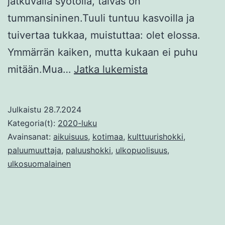
jatkuvalla syötöllä, taivas on
tummansininen.Tuuli tuntuu kasvoilla ja
tuivertaa tukkaa, muistuttaa: olet elossa.
Ymmärrän kaiken, mutta kukaan ei puhu
Paluumuuttaja
mitään.Mua…
Jatka lukemista
Julkaistu
28.7.2024
Kategoria(t):
2020-luku
Avainsanat:
aikuisuus
,
kotimaa
,
kulttuurishokki
,
paluumuuttaja
,
paluushokki
,
ulkopuolisuus
,
ulkosuomalainen