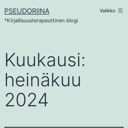
Siirry
PSEUDORIINA
Valikko
sisältöön
*Kirjallisuusterapeuttinen blogi
Kuukausi:
heinäkuu
2024