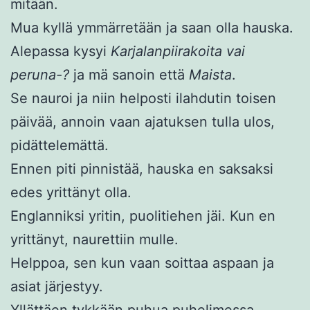
mitään.
Mua kyllä ymmärretään ja saan olla hauska.
Alepassa kysyi
Karjalanpiirakoita vai
peruna-?
ja mä sanoin että
Maista
.
Se nauroi ja niin helposti ilahdutin toisen
päivää, annoin vaan ajatuksen tulla ulos,
pidättelemättä.
Ennen piti pinnistää, hauska en saksaksi
edes yrittänyt olla.
Englanniksi yritin, puolitiehen jäi. Kun en
yrittänyt, naurettiin mulle.
Helppoa, sen kun vaan soittaa aspaan ja
asiat järjestyy.
Yllättäen tykkään puhua puhelimessa.