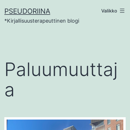
Siirry
PSEUDORIINA
Valikko
sisältöön
*Kirjallisuusterapeuttinen blogi
Paluumuuttaj
a