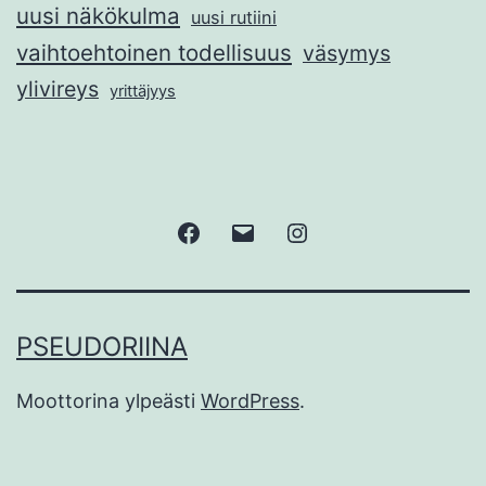
uusi näkökulma
uusi rutiini
vaihtoehtoinen todellisuus
väsymys
ylivireys
yrittäjyys
Facebook
Sähköposti
Instagram
PSEUDORIINA
Moottorina ylpeästi
WordPress
.