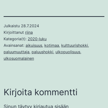
Julkaistu
28.7.2024
Kirjoittanut
riina
Kategoria(t):
2020-luku
Avainsanat:
aikuisuus
,
kotimaa
,
kulttuurishokki
,
paluumuuttaja
,
paluushokki
,
ulkopuolisuus
,
ulkosuomalainen
Kirjoita kommentti
Sinun täytyy
kirjautua sisään