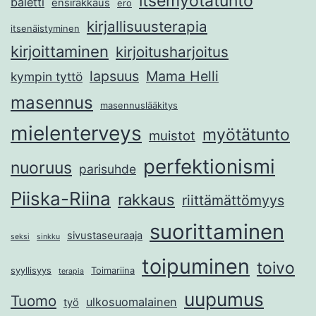
itsemyötätunto
baletti
ensirakkaus
ero
kirjallisuusterapia
itsenäistyminen
kirjoittaminen
kirjoitusharjoitus
lapsuus
Mama Helli
kympin tyttö
masennus
masennuslääkitys
mielenterveys
myötätunto
muistot
perfektionismi
nuoruus
parisuhde
Piiska-Riina
rakkaus
riittämättömyys
suorittaminen
sivustaseuraaja
seksi
sinkku
toipuminen
toivo
syyllisyys
Toimariina
terapia
uupumus
Tuomo
ulkosuomalainen
työ