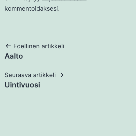
kommentoidaksesi.
Artikkelien
Edellinen artikkeli
Aalto
selaus
Seuraava artikkeli
Uintivuosi