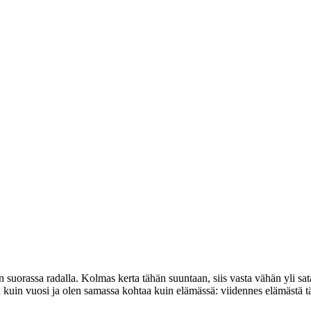
n suorassa radalla. Kolmas kerta tähän suuntaan, siis vasta vähän yli s
kä kuin vuosi ja olen samassa kohtaa kuin elämässä: viidennes elämästä 