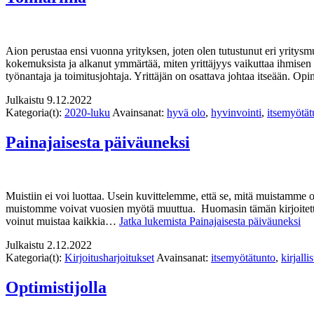
Aion perustaa ensi vuonna yrityksen, joten olen tutustunut eri yritysm
kokemuksista ja alkanut ymmärtää, miten yrittäjyys vaikuttaa ihmisen ide
työnantaja ja toimitusjohtaja. Yrittäjän on osattava johtaa itseään. O
Julkaistu
9.12.2022
Kategoria(t):
2020-luku
Avainsanat:
hyvä olo
,
hyvinvointi
,
itsemyötät
Painajaisesta päiväuneksi
Muistiin ei voi luottaa. Usein kuvittelemme, että se, mitä muistamme on
muistomme voivat vuosien myötä muuttua. Huomasin tämän kirjoitettuan
voinut muistaa kaikkia…
Jatka lukemista
Painajaisesta päiväuneksi
Julkaistu
2.12.2022
Kategoria(t):
Kirjoitusharjoitukset
Avainsanat:
itsemyötätunto
,
kirjalli
Optimistijolla