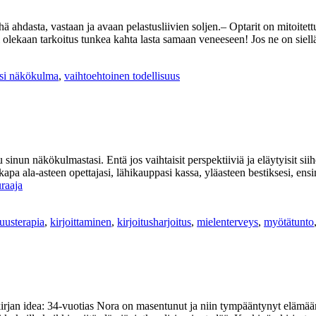
hdasta, vastaan ja avaan pelastusliivien soljen.– Optarit on mitoitettu y
i olekaan tarkoitus tunkea kahta lasta samaan veneeseen! Jos ne on siel
si näkökulma
,
vaihtoehtoinen todellisuus
inun näkökulmastasi. Entä jos vaihtaisit perspektiiviä ja eläytyisit siih
kapa ala-asteen opettajasi, lähikauppasi kassa, yläasteen bestiksesi, en
raaja
suusterapia
,
kirjoittaminen
,
kirjoitusharjoitus
,
mielenterveys
,
myötätunto
irjan idea: 34-vuotias Nora on masentunut ja niin tympääntynyt elämääns