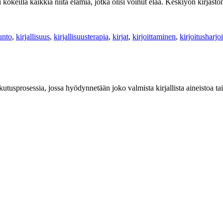
kokeilla kaikkia niitä elämiä, jotka olisi voinut elää. Keskiyön kirjast
unto
,
kirjallisuus
,
kirjallisuusterapia
,
kirjat
,
kirjoittaminen
,
kirjoitusharjo
ikutusprosessia, jossa hyödynnetään joko valmista kirjallista aineistoa tai