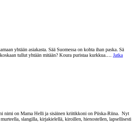
aamaan yhtään asiakasta. Sää Suomessa on kohta ihan paska. Sä
ei koskaan tullut yhtään mitään? Koura puristaa kurkkua.…
Jatka
 nimi on Mama Helli ja sisäinen kriitikkoni on Piiska-Riina. Nyt
eella, slangilla, kirjakielellä, kiroillen, hienostellen, lapsellisesti