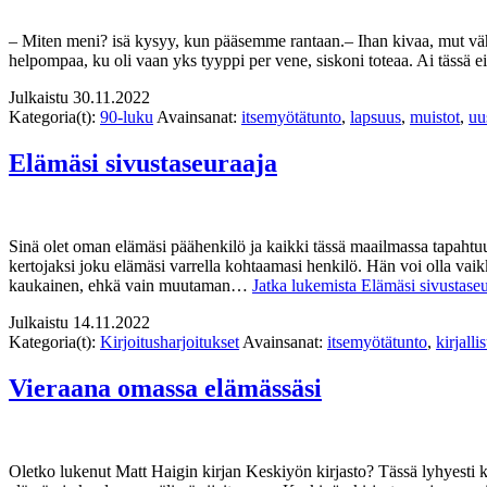
– Miten meni? isä kysyy, kun pääsemme rantaan.– Ihan kivaa, mut vähä a
helpompaa, ku oli vaan yks tyyppi per vene, siskoni toteaa. Ai tässä e
Julkaistu
30.11.2022
Kategoria(t):
90-luku
Avainsanat:
itsemyötätunto
,
lapsuus
,
muistot
,
uu
Elämäsi sivustaseuraaja
Sinä olet oman elämäsi päähenkilö ja kaikki tässä maailmassa tapahtuu s
kertojaksi joku elämäsi varrella kohtaamasi henkilö. Hän voi olla vaik
kaukainen, ehkä vain muutaman…
Jatka lukemista
Elämäsi sivustaseu
Julkaistu
14.11.2022
Kategoria(t):
Kirjoitusharjoitukset
Avainsanat:
itsemyötätunto
,
kirjalli
Vieraana omassa elämässäsi
Oletko lukenut Matt Haigin kirjan Keskiyön kirjasto? Tässä lyhyesti k