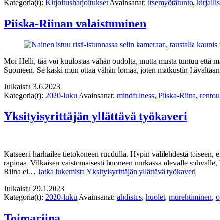
Kategoria(t):
Kirjoitusharjoitukset
Avainsanat:
itsemyötätunto
,
kirjalli
Piiska-Riinan valaistuminen
Moi Helli, tää voi kuulostaa vähän oudolta, mutta musta tuntuu että mä
Suomeen. Se käski mun ottaa vähän lomaa, joten matkustin Itävaltaan 
Julkaistu
3.6.2023
Kategoria(t):
2020-luku
Avainsanat:
mindfulness
,
Piiska-Riina
,
rentou
Yksityisyrittäjän yllättävä työkaveri
Katseeni harhailee tietokoneen ruudulla. Hypin välilehdestä toiseen, 
rapinaa. Vilkaisen vaistomaisesti huoneen nurkassa olevalle sohvalle, kä
Riina ei…
Jatka lukemista
Yksityisyrittäjän yllättävä työkaveri
Julkaistu
29.1.2023
Kategoria(t):
2020-luku
Avainsanat:
ahdistus
,
huolet
,
murehtiminen
,
o
Toimariina