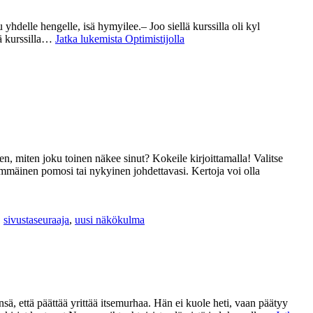
hdelle hengelle, isä hymyilee.– Joo siellä kurssilla oli kyl
lä kurssilla…
Jatka lukemista
Optimistijolla
en, miten joku toinen näkee sinut? Kokeile kirjoittamalla! Valitse
simmäinen pomosi tai nykyinen johdettavasi. Kertoja voi olla
,
sivustaseuraaja
,
uusi näkökulma
ä, että päättää yrittää itsemurhaa. Hän ei kuole heti, vaan päätyy