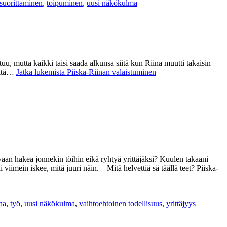
suorittaminen
,
toipuminen
,
uusi näkökulma
u, mutta kaikki taisi saada alkunsa siitä kun Riina muutti takaisin
jöitä…
Jatka lukemista
Piiska-Riinan valaistuminen
vaan hakea jonnekin töihin eikä ryhtyä yrittäjäksi? Kuulen takaani
iimein iskee, mitä juuri näin. – Mitä helvettiä sä täällä teet? Piiska-
na
,
työ
,
uusi näkökulma
,
vaihtoehtoinen todellisuus
,
yrittäjyys