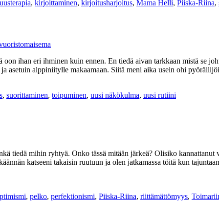
suusterapia
,
kirjoittaminen
,
kirjoitusharjoitus
,
Mama Helli
,
Piiska-Riina
,
 oon ihan eri ihminen kuin ennen. En tiedä aivan tarkkaan mistä se johtu
ja asetuin alppiniitylle makaamaan. Siitä meni aika usein ohi pyöräili
s
,
suorittaminen
,
toipuminen
,
uusi näkökulma
,
uusi rutiini
enkä tiedä mihin ryhtyä. Onko tässä mitään järkeä? Olisiko kannattanut 
ännän katseeni takaisin ruutuun ja olen jatkamassa töitä kun tajuntaani v
ptimismi
,
pelko
,
perfektionismi
,
Piiska-Riina
,
riittämättömyys
,
Toimarii