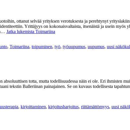
uotoihin, ottanut selvää yrityksen verotuksesta ja perehtynyt yrityslak
ntiteettiin. Yrittäjyys on kokonaisvaltaista, itsenäistä ja usein myös yk
pin…
Jatka lukemista
Toimariina
unto
,
Toimariina
,
toipuminen
,
työ
,
työuupumus
,
uupumus
,
uusi näköku
 absoluuttisen totta, mutta todellisuudessa näin ei ole. Eri ihmisten mui
i tekstin Balleriinan painajainen. Se on kuvaus todellisesta tapahtuma
suusterapia
,
kirjoittaminen
,
kirjoitusharjoitus
,
riittämättömyys
,
uusi näk