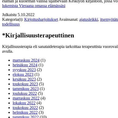
elämän ja kuoleman välissä sijaitsevaan Keskiyön kirjastoon, jossa voi 
lukemista
Vieraana omassa elämässäsi
Julkaistu
5.10.2022
Kategoria(t):
Kirjoitusharjoitukset
Avainsanat:
ajatusleikki
,
itsemyötät
todellisuus
*Kirjallisuusterapeuttinen
Kirjallisuusterapia eli sanataideterapia tarkoittaa terapeuttista vuorova
avulla.
marraskuu 2024
(1)
heinäkuu 2024
(1)
syyskuu 2023
(2)
elokuu 2023
(1)
kesäkuu 2023
(2)
toukokuu 2023
(5)
tammikuu 2023
(1)
joulukuu 2022
(5)
marraskuu 2022
(4)
lokakuu 2022
(4)
toukokuu 2022
(2)
helmikuu 2022
(3)
tammikuu 2022
(10)