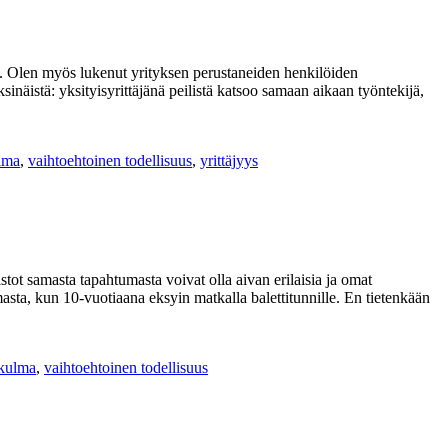
iin. Olen myös lukenut yrityksen perustaneiden henkilöiden
sinäistä: yksityisyrittäjänä peilistä katsoo samaan aikaan työntekijä,
lma
,
vaihtoehtoinen todellisuus
,
yrittäjyys
stot samasta tapahtumasta voivat olla aivan erilaisia ja omat
sta, kun 10-vuotiaana eksyin matkalla balettitunnille. En tietenkään
ökulma
,
vaihtoehtoinen todellisuus