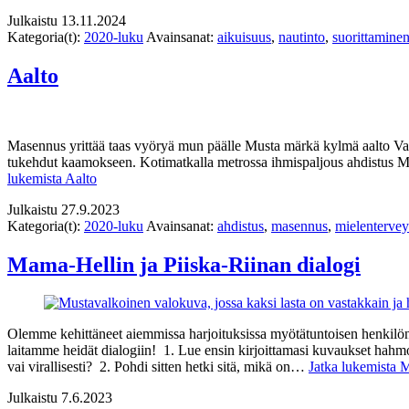
Julkaistu
13.11.2024
Kategoria(t):
2020-luku
Avainsanat:
aikuisuus
,
nautinto
,
suorittamine
Aalto
Masennus yrittää taas vyöryä mun päälle Musta märkä kylmä aalto Va
tukehdut kaamokseen. Kotimatkalla metrossa ihmispaljous ahdistus Ma
lukemista
Aalto
Julkaistu
27.9.2023
Kategoria(t):
2020-luku
Avainsanat:
ahdistus
,
masennus
,
mielentervey
Mama-Hellin ja Piiska-Riinan dialogi
Olemme kehittäneet aiemmissa harjoituksissa myötätuntoisen henkilön
laitamme heidät dialogiin! 1. Lue ensin kirjoittamasi kuvaukset hahmoista
vai virallisesti? 2. Pohdi sitten hetki sitä, mikä on…
Jatka lukemista
M
Julkaistu
7.6.2023