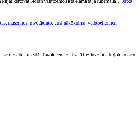
on kirjat kertovat Noran vaihtoehtoisista elämistä ja lukemalla…
Jatka
itus
,
masennus
,
myötätunto
,
uusi näkökulma
,
vaihtoehtoinen
 itse tuotettua tekstiä. Tavoitteena on lisätä hyvinvointia kirjoittamisen