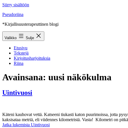
Siirry sisältöön
Pseudoriina
*Kirjallisuusterapeuttinen blogi
Valikko
Sulje
Etusivu
Tekstejä
Kirjoitusharjoituksia
Riina
Avainsana:
uusi näkökulma
Uintivuosi
Käteni kauhovat vettä. Katseeni tiukasti katon puurimoissa, jotta pysy
kaksisataa metriä, eli viidennes kilometristä. Vasta! Kilometri on pit
Jatka lukemista
Uintivuosi