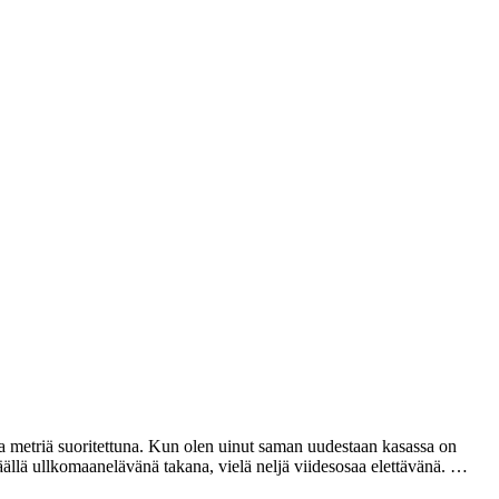
ata metriä suoritettuna. Kun olen uinut saman uudestaan kasassa on
täällä ullkomaanelävänä takana, vielä neljä viidesosaa elettävänä. …