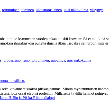
n
,
toipuminen
,
uiminen
,
ulkosuomalainen
,
uusi näkökulma
,
väsymys
nha tuttu jo kymmenen vuoden takaa kuiskii korvaan: Sä et tuu ikinä s
inoksia ihmiskasvoja puhetta ilmeitä itkua Tiedäksä sen urpon, siitä 
s
,
proosaruno
,
runo
,
toipuminen
,
uupumus
,
uusi näkökulma
 sekä kuvanneet sisäistä piiskaajaamme. Minun myötätuntoisen hahmoni
si, jotta osaat eläytyä rooleihin. Millaisella tyylillä hahmot puhuvat: murt
ama-Hellin ja Piiska-Riinan dialogi