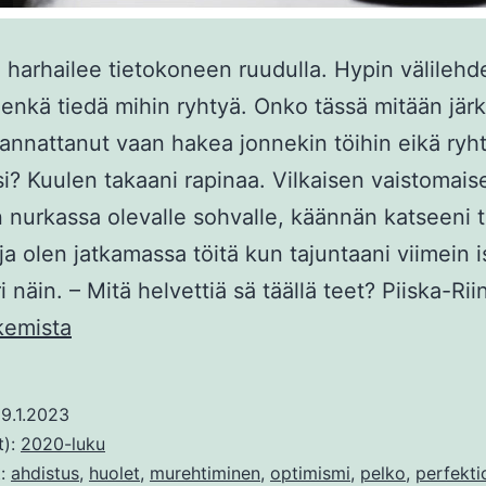
 harhailee tietokoneen ruudulla. Hypin välilehd
 enkä tiedä mihin ryhtyä. Onko tässä mitään jär
kannattanut vaan hakea jonnekin töihin eikä ryh
ksi? Kuulen takaani rapinaa. Vilkaisen vaistomaise
nurkassa olevalle sohvalle, käännän katseeni t
ja olen jatkamassa töitä kun tajuntaani viimein 
i näin. – Mitä helvettiä sä täällä teet? Piiska-Ri
Yksityisyrittäjän
kemista
yllättävä
työkaveri
9.1.2023
t):
2020-luku
t:
ahdistus
,
huolet
,
murehtiminen
,
optimismi
,
pelko
,
perfekti