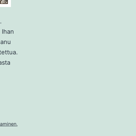
.
: Ihan
aanu
tettua.
asta
taminen
,