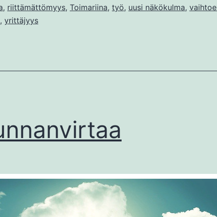
a
,
riittämättömyys
,
Toimariina
,
työ
,
uusi näkökulma
,
vaihtoe
,
yrittäjyys
unnanvirtaa