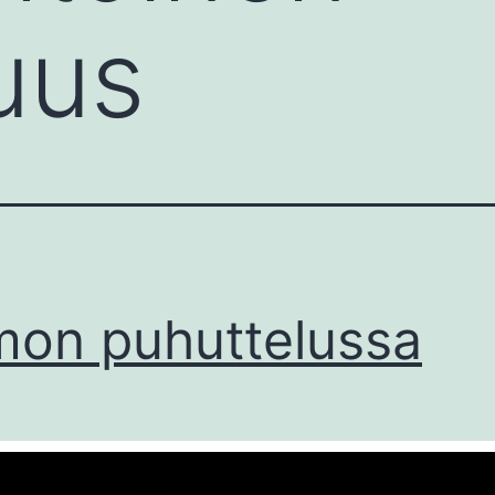
suus
on puhuttelussa