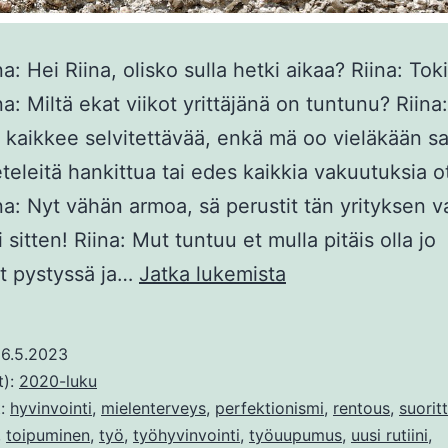
a: Hei Riina, olisko sulla hetki aikaa? Riina: Toki
a: Miltä ekat viikot yrittäjänä on tuntunu? Riina
i kaikkee selvitettävää, enkä mä oo vieläkään s
teleitä hankittua tai edes kaikkia vakuutuksia o
na: Nyt vähän armoa, sä perustit tän yrityksen v
sitten! Riina: Mut tuntuu et mulla pitäis olla jo
Pomon
ut pystyssä ja…
Jatka lukemista
puhuttelussa
6.5.2023
t):
2020-luku
t:
hyvinvointi
,
mielenterveys
,
perfektionismi
,
rentous
,
suorit
,
toipuminen
,
työ
,
työhyvinvointi
,
työuupumus
,
uusi rutiini
,