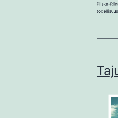
Piiska-Riin
todellisuus
Taj