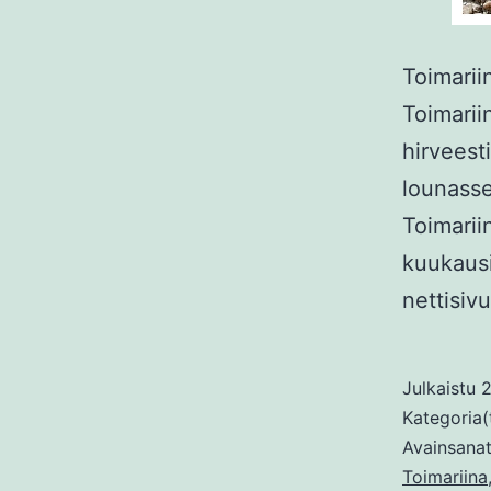
Toimariin
Toimariin
hirveest
lounasse
Toimarii
kuukausi 
nettisiv
Julkaistu
2
Kategoria(
Avainsana
Toimariina