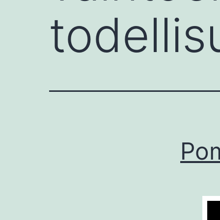
todelli
Pom