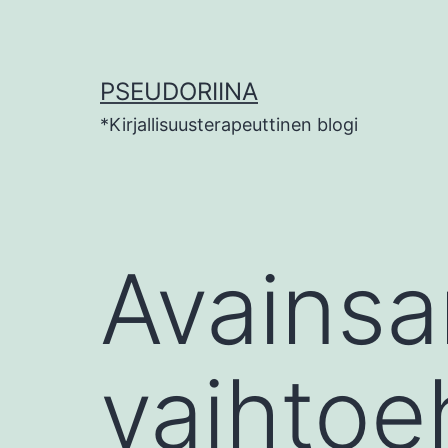
Siirry
sisältöön
PSEUDORIINA
*Kirjallisuusterapeuttinen blogi
Avainsa
vaihtoe