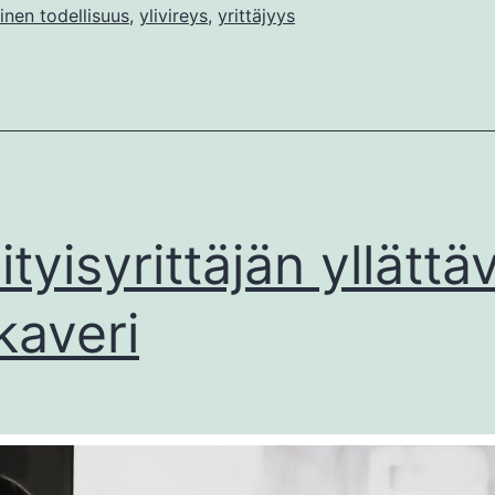
inen todellisuus
,
ylivireys
,
yrittäjyys
ityisyrittäjän yllättä
kaveri