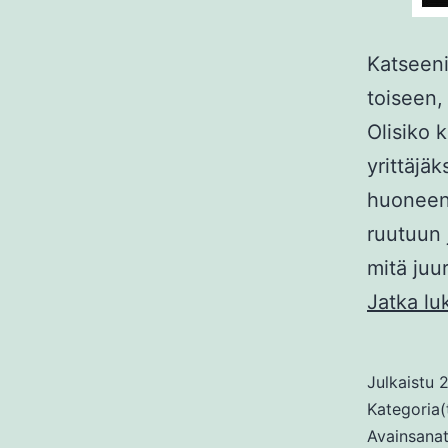
Katseeni
toiseen,
Olisiko 
yrittäjä
huoneen 
ruutuun 
mitä juur
Jatka lu
Julkaistu
2
Kategoria(
Avainsana