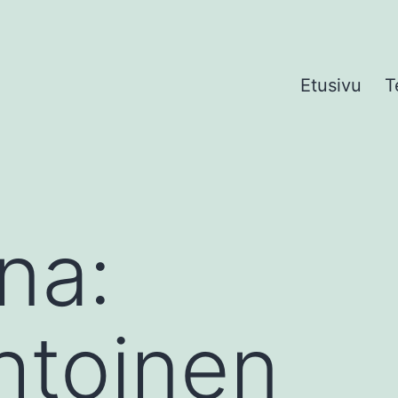
Etusivu
T
na:
htoinen