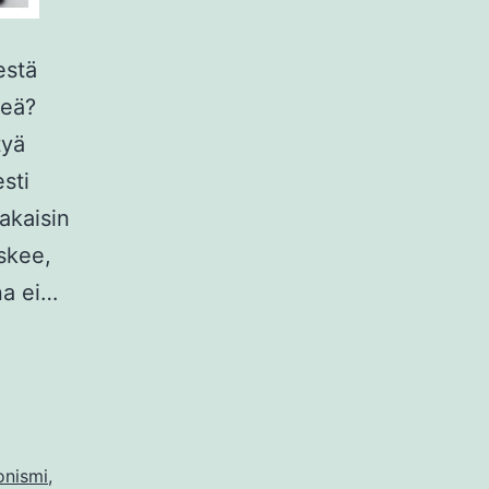
estä
keä?
tyä
sti
akaisin
iskee,
ina ei…
onismi
,