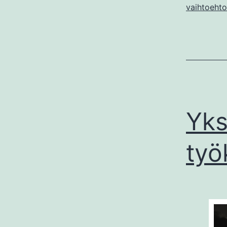
vaihtoehto
Yks
työ