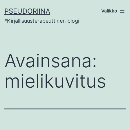
Siirry
PSEUDORIINA
Valikko
sisältöön
*Kirjallisuusterapeuttinen blogi
Avainsana:
mielikuvitus