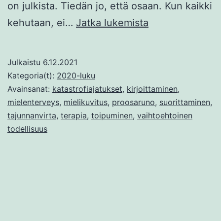
on julkista. Tiedän jo, että osaan. Kun kaikki
Tajunnanvirtaa
kehutaan, ei…
Jatka lukemista
ja
katastrofiajatuk
Julkaistu
6.12.2021
Kategoria(t):
2020-luku
Avainsanat:
katastrofiajatukset
,
kirjoittaminen
,
mielenterveys
,
mielikuvitus
,
proosaruno
,
suorittaminen
,
tajunnanvirta
,
terapia
,
toipuminen
,
vaihtoehtoinen
todellisuus