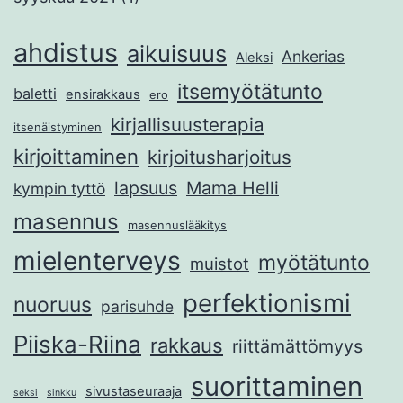
ahdistus
aikuisuus
Ankerias
Aleksi
itsemyötätunto
baletti
ensirakkaus
ero
kirjallisuusterapia
itsenäistyminen
kirjoittaminen
kirjoitusharjoitus
lapsuus
Mama Helli
kympin tyttö
masennus
masennuslääkitys
mielenterveys
myötätunto
muistot
perfektionismi
nuoruus
parisuhde
Piiska-Riina
rakkaus
riittämättömyys
suorittaminen
sivustaseuraaja
seksi
sinkku