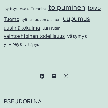
toipuminen
toivo
syyllisyys
Toimariina
terapia
uupumus
Tuomo
ulkosuomalainen
työ
uusi näkökulma
uusi rutiini
vaihtoehtoinen todellisuus
väsymys
ylivireys
yrittäjyys
Facebook
Sähköposti
Instagram
PSEUDORIINA