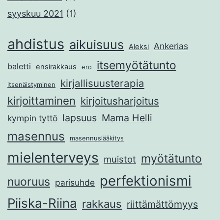
syyskuu 2021
(1)
ahdistus
aikuisuus
Ankerias
Aleksi
itsemyötätunto
baletti
ensirakkaus
ero
kirjallisuusterapia
itsenäistyminen
kirjoittaminen
kirjoitusharjoitus
lapsuus
Mama Helli
kympin tyttö
masennus
masennuslääkitys
mielenterveys
myötätunto
muistot
perfektionismi
nuoruus
parisuhde
Piiska-Riina
rakkaus
riittämättömyys