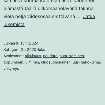
samassa kohtaa kuin elämässä: viidennes
elämästä täällä ullkomaanelävänä takana,
vielä neljä viidesosaa elettävänä. …
Jatka
Uintivuosi
lukemista
Julkaistu
13.11.2024
Kategoria(t):
2020-luku
Avainsanat:
aikuisuus
,
nautinto
,
suorittaminen
,
toipuminen
,
uiminen
,
ulkosuomalainen
,
uusi näkökulma
,
väsymys