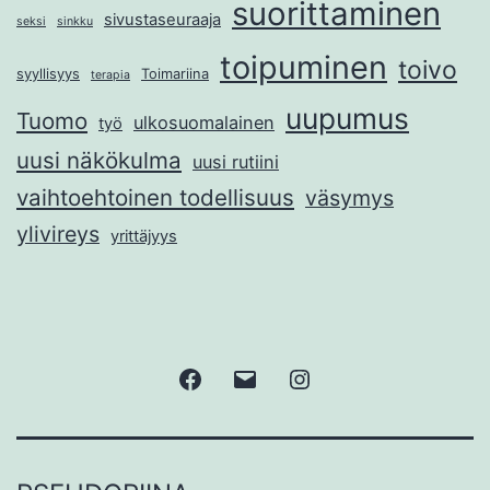
suorittaminen
sivustaseuraaja
seksi
sinkku
toipuminen
toivo
syyllisyys
Toimariina
terapia
uupumus
Tuomo
ulkosuomalainen
työ
uusi näkökulma
uusi rutiini
vaihtoehtoinen todellisuus
väsymys
ylivireys
yrittäjyys
Facebook
Sähköposti
Instagram