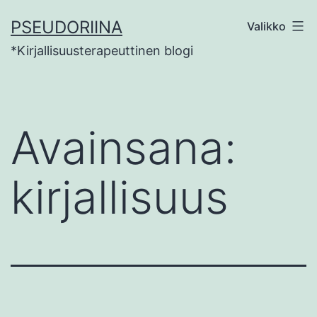
Siirry
PSEUDORIINA
Valikko
sisältöön
*Kirjallisuusterapeuttinen blogi
Avainsana:
kirjallisuus