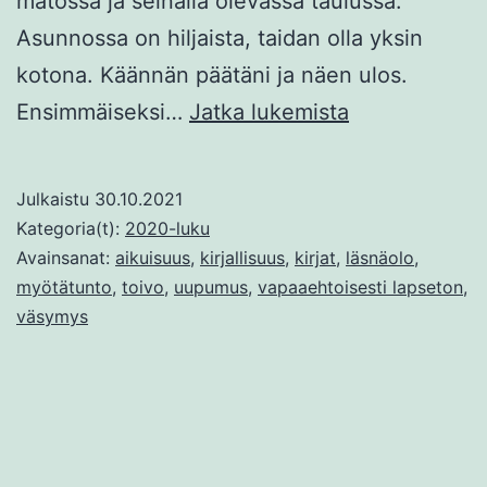
matossa ja seinällä olevassa taulussa.
Asunnossa on hiljaista, taidan olla yksin
kotona. Käännän päätäni ja näen ulos.
Vieraana
Ensimmäiseksi…
Jatka lukemista
omassa
elämässäni
Julkaistu
30.10.2021
Kategoria(t):
2020-luku
Avainsanat:
aikuisuus
,
kirjallisuus
,
kirjat
,
läsnäolo
,
myötätunto
,
toivo
,
uupumus
,
vapaaehtoisesti lapseton
,
väsymys