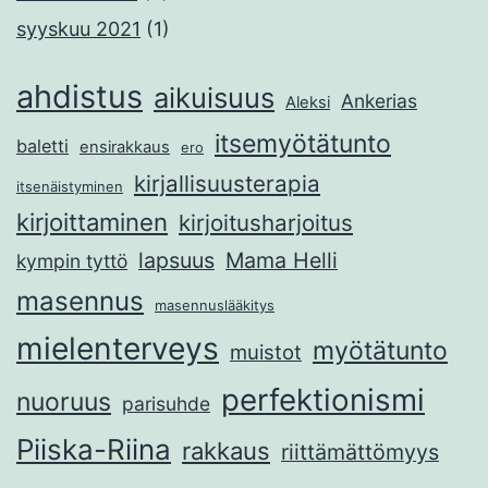
syyskuu 2021
(1)
ahdistus
aikuisuus
Ankerias
Aleksi
itsemyötätunto
baletti
ensirakkaus
ero
kirjallisuusterapia
itsenäistyminen
kirjoittaminen
kirjoitusharjoitus
lapsuus
Mama Helli
kympin tyttö
masennus
masennuslääkitys
mielenterveys
myötätunto
muistot
perfektionismi
nuoruus
parisuhde
Piiska-Riina
rakkaus
riittämättömyys