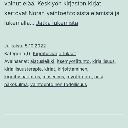
voinut elää. Keskiyön kirjaston kirjat
kertovat Noran vaihtoehtoisista elämistä ja
Vieraana
lukemalla…
Jatka lukemista
omassa
elämässäsi
Julkaistu
5.10.2022
Kategoria(t):
Kirjoitusharjoitukset
Avainsanat:
ajatusleikki
,
itsemyötätunto
,
kirjallisuus
,
kirjallisuusterapia
,
kirjat
,
kirjoittaminen
,
kirjoitusharjoitus
,
masennus
,
myötätunto
,
uusi
näkökulma
,
vaihtoehtoinen todellisuus