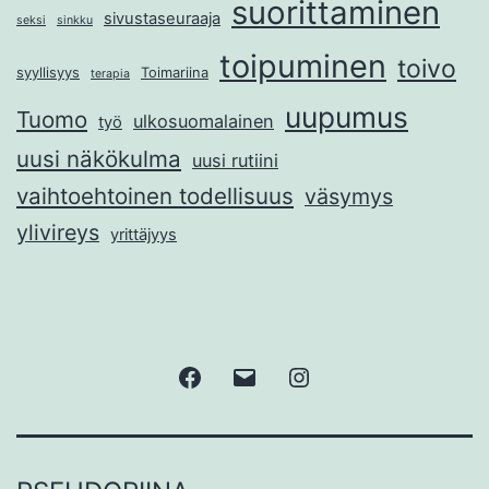
suorittaminen
sivustaseuraaja
seksi
sinkku
toipuminen
toivo
syyllisyys
Toimariina
terapia
uupumus
Tuomo
ulkosuomalainen
työ
uusi näkökulma
uusi rutiini
vaihtoehtoinen todellisuus
väsymys
ylivireys
yrittäjyys
Facebook
Sähköposti
Instagram