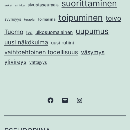
suorittaminen
sivustaseuraaja
seksi
sinkku
toipuminen
toivo
syyllisyys
Toimariina
terapia
uupumus
Tuomo
ulkosuomalainen
työ
uusi näkökulma
uusi rutiini
vaihtoehtoinen todellisuus
väsymys
ylivireys
yrittäjyys
Facebook
Sähköposti
Instagram