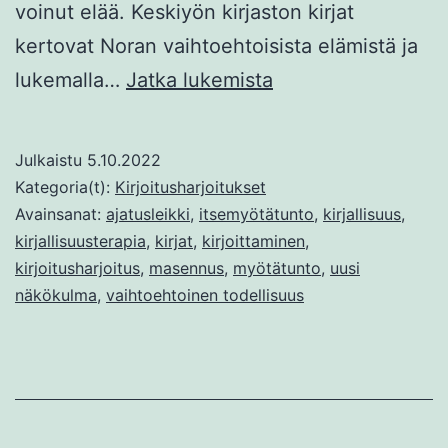
voinut elää. Keskiyön kirjaston kirjat
kertovat Noran vaihtoehtoisista elämistä ja
Vieraana
lukemalla…
Jatka lukemista
omassa
elämässäsi
Julkaistu
5.10.2022
Kategoria(t):
Kirjoitusharjoitukset
Avainsanat:
ajatusleikki
,
itsemyötätunto
,
kirjallisuus
,
kirjallisuusterapia
,
kirjat
,
kirjoittaminen
,
kirjoitusharjoitus
,
masennus
,
myötätunto
,
uusi
näkökulma
,
vaihtoehtoinen todellisuus