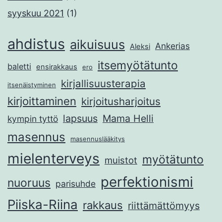
syyskuu 2021
(1)
ahdistus
aikuisuus
Ankerias
Aleksi
itsemyötätunto
baletti
ensirakkaus
ero
kirjallisuusterapia
itsenäistyminen
kirjoittaminen
kirjoitusharjoitus
lapsuus
Mama Helli
kympin tyttö
masennus
masennuslääkitys
mielenterveys
myötätunto
muistot
perfektionismi
nuoruus
parisuhde
Piiska-Riina
rakkaus
riittämättömyys