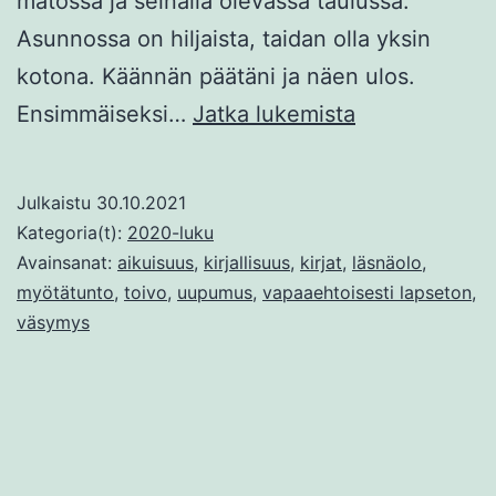
matossa ja seinällä olevassa taulussa.
Asunnossa on hiljaista, taidan olla yksin
kotona. Käännän päätäni ja näen ulos.
Vieraana
Ensimmäiseksi…
Jatka lukemista
omassa
elämässäni
Julkaistu
30.10.2021
Kategoria(t):
2020-luku
Avainsanat:
aikuisuus
,
kirjallisuus
,
kirjat
,
läsnäolo
,
myötätunto
,
toivo
,
uupumus
,
vapaaehtoisesti lapseton
,
väsymys