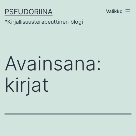
Siirry
PSEUDORIINA
Valikko
sisältöön
*Kirjallisuusterapeuttinen blogi
Avainsana:
kirjat