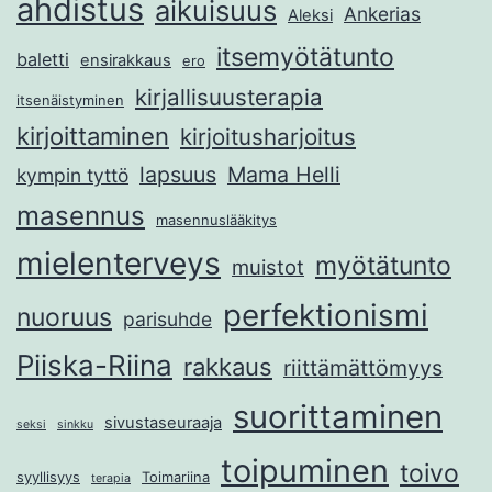
ahdistus
aikuisuus
Ankerias
Aleksi
itsemyötätunto
baletti
ensirakkaus
ero
kirjallisuusterapia
itsenäistyminen
kirjoittaminen
kirjoitusharjoitus
lapsuus
Mama Helli
kympin tyttö
masennus
masennuslääkitys
mielenterveys
myötätunto
muistot
perfektionismi
nuoruus
parisuhde
Piiska-Riina
rakkaus
riittämättömyys
suorittaminen
sivustaseuraaja
seksi
sinkku
toipuminen
toivo
syyllisyys
Toimariina
terapia