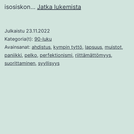
Pessimistijolla
isosiskon…
Jatka lukemista
Julkaistu
23.11.2022
Kategoria(t):
90-luku
Avainsanat:
ahdistus
,
kympin tyttö
,
lapsuus
,
muistot
,
paniikki
,
pelko
,
perfektionismi
,
riittämättömyys
,
suorittaminen
,
syyllisyys