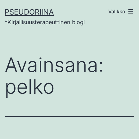
Siirry
PSEUDORIINA
Valikko
sisältöön
*Kirjallisuusterapeuttinen blogi
Avainsana:
pelko