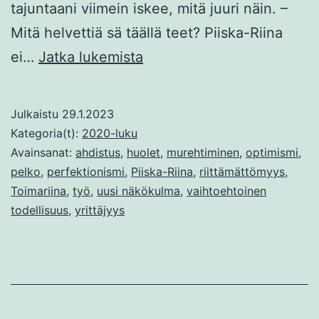
tajuntaani viimein iskee, mitä juuri näin. –
Mitä helvettiä sä täällä teet? Piiska-Riina
Yksityisyrittäjän
ei…
Jatka lukemista
yllättävä
työkaveri
Julkaistu
29.1.2023
Kategoria(t):
2020-luku
Avainsanat:
ahdistus
,
huolet
,
murehtiminen
,
optimismi
,
pelko
,
perfektionismi
,
Piiska-Riina
,
riittämättömyys
,
Toimariina
,
työ
,
uusi näkökulma
,
vaihtoehtoinen
todellisuus
,
yrittäjyys