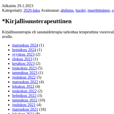
Julkaistu
29.1.2023
Kategoria(t):
2020-luku
Avainsanat:
ahdistus
,
huolet
,
murehtiminen
,
o
*Kirjallisuusterapeuttinen
Kirjallisuusterapia eli sanataideterapia tarkoittaa terapeuttista vuorova
avulla.
marraskuu 2024
(1)
heinäkuu 2024
(1)
syyskuu 2023
(2)
elokuu 2023
(1)
kesäkuu 2023
(2)
toukokuu 2023
(5)
tammikuu 2023
(1)
joulukuu 2022
(5)
marraskuu 2022
(4)
lokakuu 2022
(4)
toukokuu 2022
(2)
helmikuu 2022
(3)
tammikuu 2022
(10)
joulukuu 2021
(4)
marraskuu 2021
(18)
lokakuu 2021
(8)