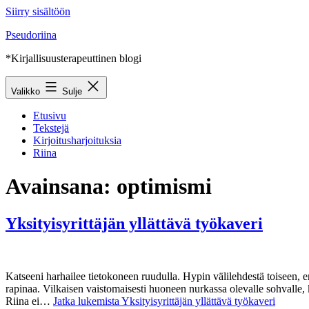
Siirry sisältöön
Pseudoriina
*Kirjallisuusterapeuttinen blogi
Valikko
Sulje
Etusivu
Tekstejä
Kirjoitusharjoituksia
Riina
Avainsana:
optimismi
Yksityisyrittäjän yllättävä työkaveri
Katseeni harhailee tietokoneen ruudulla. Hypin välilehdestä toiseen, 
rapinaa. Vilkaisen vaistomaisesti huoneen nurkassa olevalle sohvalle, kä
Riina ei…
Jatka lukemista
Yksityisyrittäjän yllättävä työkaveri