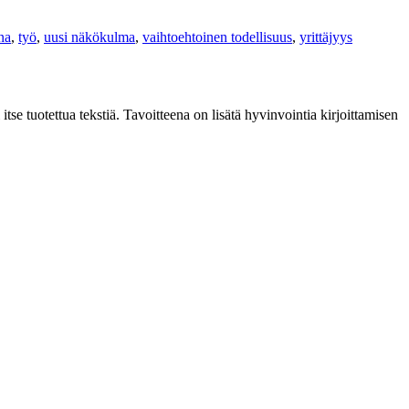
na
,
työ
,
uusi näkökulma
,
vaihtoehtoinen todellisuus
,
yrittäjyys
 itse tuotettua tekstiä. Tavoitteena on lisätä hyvinvointia kirjoittamisen