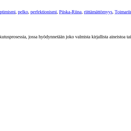
ptimismi
,
pelko
,
perfektionismi
,
Piiska-Riina
,
riittämättömyys
,
Toimarii
ikutusprosessia, jossa hyödynnetään joko valmista kirjallista aineistoa tai