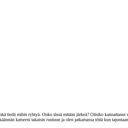
enkä tiedä mihin ryhtyä. Onko tässä mitään järkeä? Olisiko kannattanut 
ännän katseeni takaisin ruutuun ja olen jatkamassa töitä kun tajuntaani v