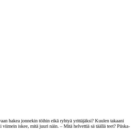
vaan hakea jonnekin töihin eikä ryhtyä yrittäjäksi? Kuulen takaani
iimein iskee, mitä juuri näin. – Mitä helvettiä sä täällä teet? Piiska-