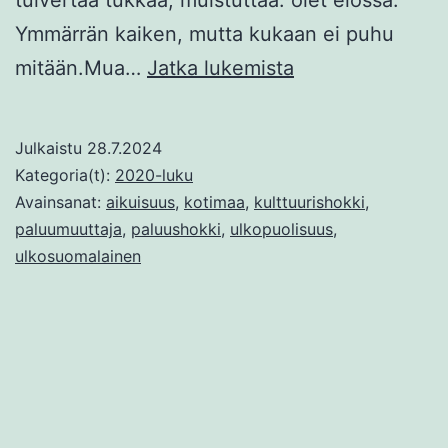
Ymmärrän kaiken, mutta kukaan ei puhu
Paluumuuttaja
mitään.Mua…
Jatka lukemista
Julkaistu
28.7.2024
Kategoria(t):
2020-luku
Avainsanat:
aikuisuus
,
kotimaa
,
kulttuurishokki
,
paluumuuttaja
,
paluushokki
,
ulkopuolisuus
,
ulkosuomalainen