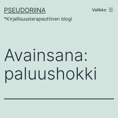
Siirry
PSEUDORIINA
Valikko
sisältöön
*Kirjallisuusterapeuttinen blogi
Avainsana:
paluushokki