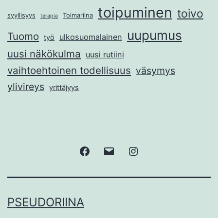
toipuminen
toivo
syyllisyys
Toimariina
terapia
uupumus
Tuomo
ulkosuomalainen
työ
uusi näkökulma
uusi rutiini
vaihtoehtoinen todellisuus
väsymys
ylivireys
yrittäjyys
Facebook
Sähköposti
Instagram
PSEUDORIINA