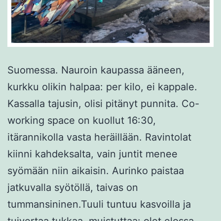
Suomessa. Nauroin kaupassa ääneen,
kurkku olikin halpaa: per kilo, ei kappale.
Kassalla tajusin, olisi pitänyt punnita. Co-
working space on kuollut 16:30,
itärannikolla vasta heräillään. Ravintolat
kiinni kahdeksalta, vain juntit menee
syömään niin aikaisin. Aurinko paistaa
jatkuvalla syötöllä, taivas on
tummansininen.Tuuli tuntuu kasvoilla ja
tuivertaa tukkaa, muistuttaa: olet elossa.