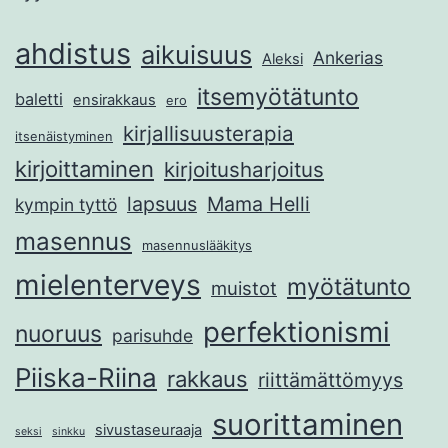
ahdistus
aikuisuus
Ankerias
Aleksi
itsemyötätunto
baletti
ensirakkaus
ero
kirjallisuusterapia
itsenäistyminen
kirjoittaminen
kirjoitusharjoitus
lapsuus
Mama Helli
kympin tyttö
masennus
masennuslääkitys
mielenterveys
myötätunto
muistot
perfektionismi
nuoruus
parisuhde
Piiska-Riina
rakkaus
riittämättömyys
suorittaminen
sivustaseuraaja
seksi
sinkku