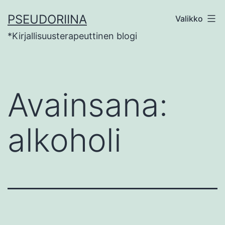
Siirry
PSEUDORIINA
Valikko
sisältöön
*Kirjallisuusterapeuttinen blogi
Avainsana:
alkoholi