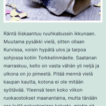
Räntä liiskaantuu ruuhkabussin ikkunaan.
Muutama pysäkki vielä, sitten ollaan
Kurvissa, voisin hypätä ulos ja tarpoa
sohjossa kotiin Torkkelinmäelle. Saatanan
marraskuu, kello on vasta vähän yli neljä ja
ulkona on jo pimeetä. Pitää mennä vielä
kaupan kautta, kotona ei ole mitään
syötävää. Yleensä teen koko viikon
ruokaostokset maanantaina, mutta tänään
saa kyllä pakastepizza kelvata, mietin sit…