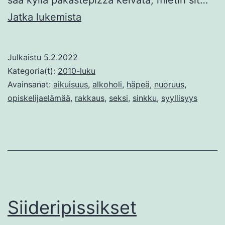
Psykopaatti
Jatka lukemista
yökylässä
Julkaistu
5.2.2022
Kategoria(t):
2010-luku
Avainsanat:
aikuisuus
,
alkoholi
,
häpeä
,
nuoruus
,
opiskelijaelämää
,
rakkaus
,
seksi
,
sinkku
,
syyllisyys
Siideripissikset