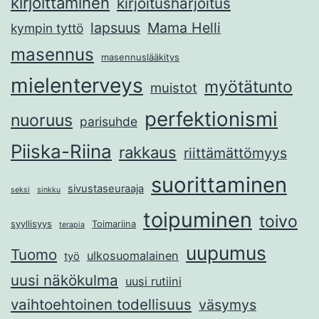
kirjoittaminen
kirjoitusharjoitus
lapsuus
Mama Helli
kympin tyttö
masennus
masennuslääkitys
mielenterveys
myötätunto
muistot
perfektionismi
nuoruus
parisuhde
Piiska-Riina
rakkaus
riittämättömyys
suorittaminen
sivustaseuraaja
seksi
sinkku
toipuminen
toivo
syyllisyys
Toimariina
terapia
uupumus
Tuomo
ulkosuomalainen
työ
uusi näkökulma
uusi rutiini
vaihtoehtoinen todellisuus
väsymys