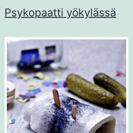
Psykopaatti yökylässä