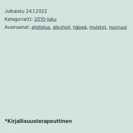
Julkaistu
24.1.2022
Kategoria(t):
2010-luku
Avainsanat:
ahdistus
,
alkoholi
,
häpeä
,
muistot
,
nuoruus
*Kirjallisuusterapeuttinen