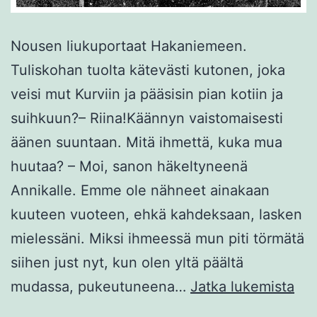
Nousen liukuportaat Hakaniemeen.
Tuliskohan tuolta kätevästi kutonen, joka
veisi mut Kurviin ja pääsisin pian kotiin ja
suihkuun?– Riina!Käännyn vaistomaisesti
äänen suuntaan. Mitä ihmettä, kuka mua
huutaa? – Moi, sanon häkeltyneenä
Annikalle. Emme ole nähneet ainakaan
kuuteen vuoteen, ehkä kahdeksaan, lasken
mielessäni. Miksi ihmeessä mun piti törmätä
siihen just nyt, kun olen yltä päältä
Sii
mudassa, pukeutuneena…
Jatka lukemista