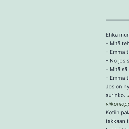
Ehkä mun p
– Mitä te
– Emmä ti
– No jos 
– Mitä sä
– Emmä ti
Jos on hy
aurinko.
viikonlop
Kotiin pa
takkaan t