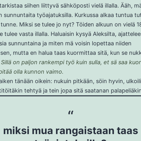
rkistaa siihen liittyvä sähköposti vielä illalla. Ääh, m
n sunnuntaita työajatuksilla. Kurkussa alkaa tuntua tu
 tunne. Miksi se tulee jo nyt? Töiden alkuun on vielä 18
 tulee vasta illalla. Haluaisin kysyä Aleksilta, ajattele
sia sunnuntaina ja miten mä voisin lopettaa niiden
isen, mutta en halua taas kuormittaa sitä, kun se nuk
.
Sillä on paljon rankempi työ kuin sulla, et sä saa kuo
 pitää olla kunnon vaimo.
aiken tänään oikein: nukuin pitkään, söin hyvin, ulkoili
itöitäkin tehtyä ja tein jopa sitä saatanan palapeliäki
miksi mua rangaistaan taas