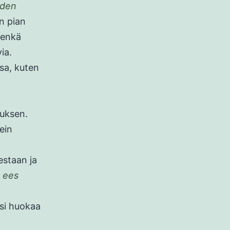
hden
en pian
 enkä
via.
ssa, kuten
uksen.
ein
estaan ja
u ees
ksi huokaa