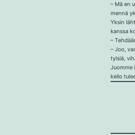
– Mä en u
mennä yk
Yksin läh
kanssa k
– Tehdään
– Joo, va
tylsiä, v
Juomme ka
kello tule