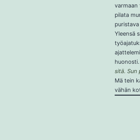
varmaan ta
pilata mu
puristava
Yleensä se
työajatuk
ajattelem
huonosti
sitä. Sun
Mä tein k
vähän kot