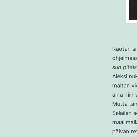
Raotan si
ohjelmas
sun pitäi
Aleksi nu
maltan vi
aina niin
Mutta tä
Selailen 
maailmall
päivän re