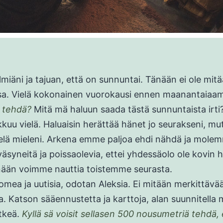
lmiäni ja tajuan, että on sunnuntai. Tänään ei ole mit
sa. Vielä kokonainen vuorokausi ennen maanantaiaa
s tehdä?
Mitä mä haluun saada tästä sunnuntaista irti
kkuu vielä. Haluaisin herättää hänet jo seurakseni, mu
elä mieleni. Arkena emme paljoa ehdi nähdä ja mole
 väsyneitä ja poissaolevia, ettei yhdessäolo ole kovin 
nään voimme nauttia toistemme seurasta.
somea ja uutisia, odotan Aleksia. Ei mitään merkittävä
a. Katson sääennustetta ja karttoja, alan suunnitella m
tkeä.
Kyllä sä voisit sellasen 500 nousumetriä tehdä, 