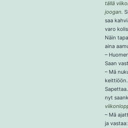
tällä vii
joogan.
Si
saa kahvi
varo koli
Näin tapa
aina aamu
– Huoment
Saan vas
– Mä nuku
keittiöön
Sapettaa.
nyt saank
viikonlop
– Mä ajat
ja vastaa: