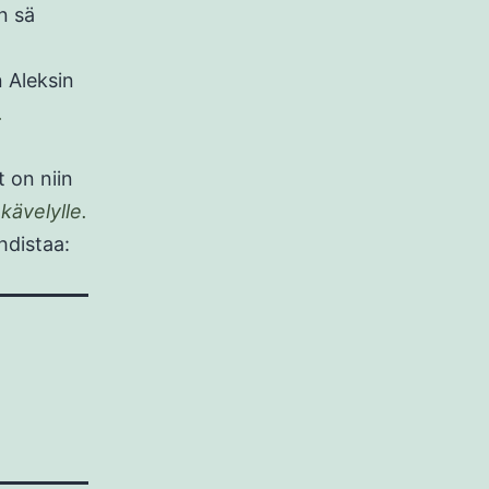
n sä
 Aleksin
.
t on niin
 kävelylle.
hdistaa:
.