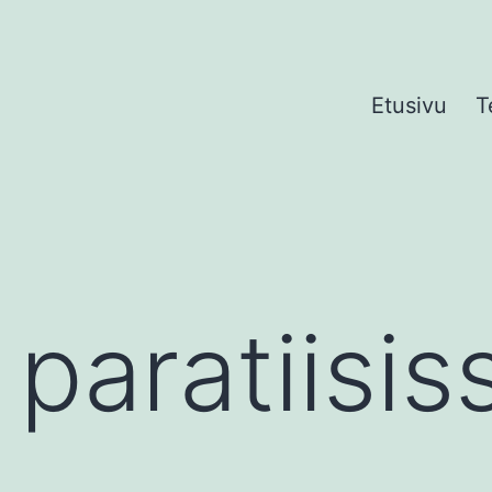
Etusivu
T
paratiisis