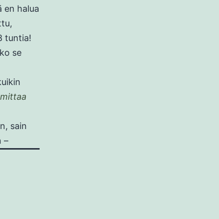
ä en halua
ttu,
 tuntia!
eko se
kuikin
rmittaa
n, sain
n –