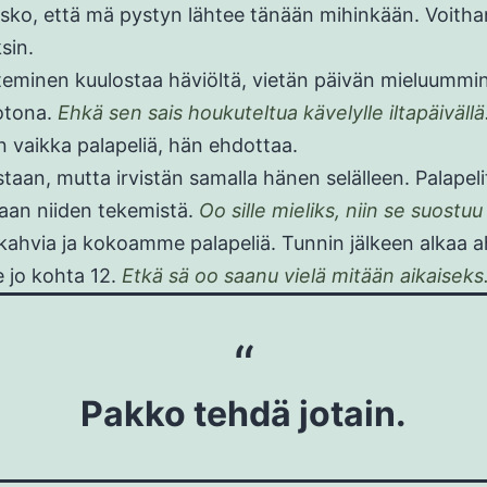
sko, että mä pystyn lähtee tänään mihinkään. Voitha
sin.
teminen kuulostaa häviöltä, vietän päivän mieluummin
otona.
Ehkä sen sais houkuteltua kävelylle iltapäivällä
 vaikka palapeliä, hän ehdottaa.
staan, mutta irvistän samalla hänen selälleen. Palapeli
ihaan niiden tekemistä.
Oo sille mieliks, niin se suostuu
hvia ja kokoamme palapeliä. Tunnin jälkeen alkaa a
e jo kohta 12.
Etkä sä oo saanu vielä mitään aikaiseks
Pakko tehdä jotain.