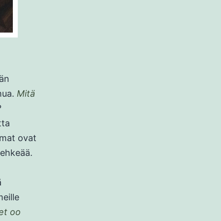
ään
mua.
Mitä
?
tta
mmat ovat
hehkeää.
ä
eille
et oo