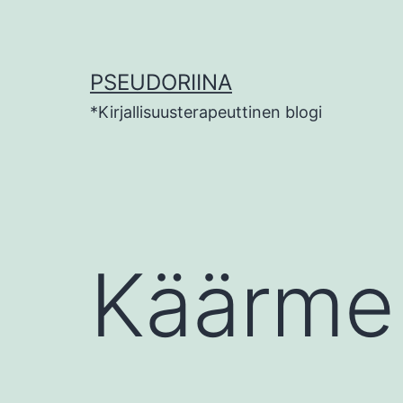
Siirry
sisältöön
PSEUDORIINA
*Kirjallisuusterapeuttinen blogi
Käärme 