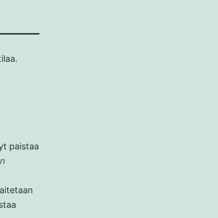
ilaa.
yt paistaa
on
laitetaan
istaa