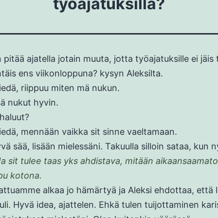
työajatuksilla?
itää ajatella jotain muuta, jotta työajatuksille ei jäis t
htäis ens viikonloppuna? kysyn Aleksilta.
edä, riippuu miten mä nukun.
sä nukut hyvin.
 haluut?
edä, mennään vaikka sit sinne vaeltamaan.
vä sää, lisään mielessäni. Takuulla silloin sataa, kun n
Ja sit tulee taas yks ahdistava, mitään aikaansaamat
pu kotona.
lattuamme alkaa jo hämärtyä ja Aleksi ehdottaa, että 
uli. Hyvä idea, ajattelen. Ehkä tulen tuijottaminen kar