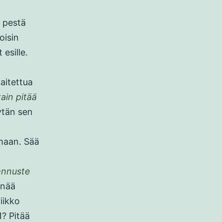
a pestä
oisin
esille.
aitettua
tain pitää
ytän sen
emaan. Sää
äennuste
Enää
iikko
1? Pitää