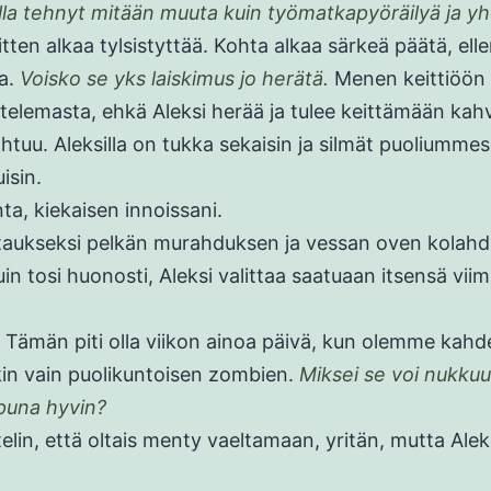
kolla tehnyt mitään muuta kuin työmatkapyöräilyä ja y
tten alkaa tylsistyttää. Kohta alkaa särkeä päätä, ell
a.
Voisko se yks laiskimus jo herätä.
Menen keittiöön
stelemasta, ehkä Aleksi herää ja tulee keittämään kah
htuu. Aleksilla on tukka sekaisin ja silmät puoliumme
isin.
a, kiekaisen innoissani.
taukseksi pelkän murahduksen ja vessan oven kolahd
in tosi huonosti, Aleksi valittaa saatuaan itsensä viim
.
 Tämän piti olla viikon ainoa päivä, kun olemme kahd
in vain puolikuntoisen zombien.
Miksei se voi nukku
puna hyvin?
telin, että oltais menty vaeltamaan, yritän, mutta Ale