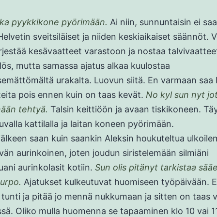
kka pyykkikone pyörimään.
Ai niin, sunnuntaisin ei sa
elvetin sveitsiläiset ja niiden keskiaikaiset säännöt. V
ärjestää kesävaatteet varastoon ja nostaa talvivaatteet 
ös, mutta samassa ajatus alkaa kuulostaa
semättömältä urakalta. Luovun siitä. En varmaan saa l
eita pois ennen kuin on taas kevät.
No kyl sun nyt jo
ään tehtyä.
Talsin keittiöön ja avaan tiskikoneen. Tä
juvalla kattilalla ja laitan koneen pyörimään.
älkeen saan kuin saankin Aleksin houkuteltua ulkoil
ävän aurinkoinen, joten joudun siristelemään silmiäni
ani aurinkolasit kotiin.
Sun olis pitänyt tarkistaa sä
 urpo.
Ajatukset kulkeutuvat huomiseen työpäivään. 
unti ja pitää jo mennä nukkumaan ja sitten on taas v
ssä. Oliko mulla huomenna se tapaaminen klo 10 vai 1