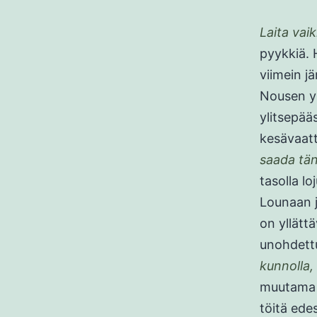
Laita vai
pyykkiä. H
viimein j
Nousen yl
ylitsepää
kesävaatt
saada tän
tasolla lo
Lounaan j
on yllätt
unohdettu
kunnolla,
muutama t
töitä ede