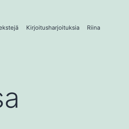
ekstejä
Kirjoitusharjoituksia
Riina
sa