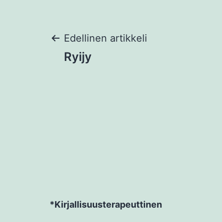
Artikkelien
Edellinen artikkeli
Ryijy
selaus
*Kirjallisuusterapeuttinen