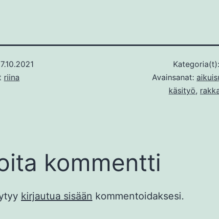
7.10.2021
Kategoria(t)
ut
riina
Avainsanat:
aikuis
käsityö
,
rakk
joita kommentti
äytyy
kirjautua sisään
kommentoidaksesi.