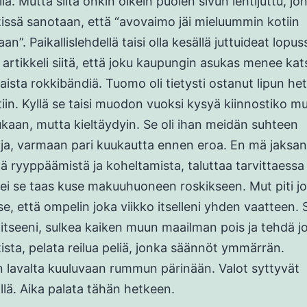
la. Mutta siitä onkin oikein puolen sivun lehtijuttu, jo
issä sanotaan, että “avovaimo jäi mieluummin kotiin
”. Paikallislehdellä taisi olla kesällä juttuideat lopus
ä artikkeli siitä, että joku kaupungin asukas menee k
aista rokkibändiä. Tuomo oli tietysti ostanut lipun het
tiin. Kyllä se taisi muodon vuoksi kysyä kiinnostiko m
kaan, mutta kieltäydyin. Se oli ihan meidän suhteen
ja, varmaan pari kuukautta ennen eroa. En mä jaksa
tä ryyppäämistä ja koheltamista, taluttaa tarvittaessa 
tei se taas kuse makuuhuoneen roskikseen. Mut piti j
 se, että ompelin joka viikko itselleni yhden vaatteen. S
 itseeni, sulkea kaiken muun maailman pois ja tehdä j
ista, pelata reilua peliä, jonka säännöt ymmärrän.
lavalta kuuluvaan rummun pärinään. Valot syttyvät
lä. Aika palata tähän hetkeen.