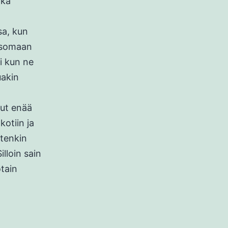
nka
sa, kun
atsomaan
i kun ne
uakin
nut enää
kotiin ja
otenkin
illoin sain
otain