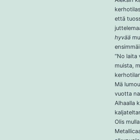
kerhotilas
että tuos
juttelemaa
hyvää
mus
ensimmäis
“No laita 
muista, 
kerhotila
Mä lumoud
vuotta nai
Alhaalla 
kaljatelta
Olis mull
Metallica