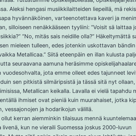
sa. Aleksi hengasi musiikkilaitteiden liepeillä, mä reki
sapa hyvännäköinen, varteenotettava kaveri ja meni
n, silloiseen nenäkkääseen tyyliini: “Voisit sä laittaa j
iikkia?” “No, mitäs sais neidille olla?” Häkeltymättä 
en mieleen tulleen, edes jotenkin uskottavan bändin
vaikka Metallicaa.” Siitä eteenpäin en illan kulusta pal
mutta seuraavana aamuna heräsimme opiskelijahaala
n vuodesohvalta, jota emme olleet edes tajunneet levi
uin sen pitkistä silmäripsistä ja tässä sitä nyt ollaan
misissa, Metallican keikalla. Lavalla ei vielä tapahdu 
kentällä ihmiset ovat pieniä kuin muurahaiset, jotka ki
n, vessajonojen ja hodarikojun välillä.
a ollut kerran aiemminkin tilaisuus mennä kuuntelema
a livenä, kun ne vieraili Suomessa joskus 2000-luvun