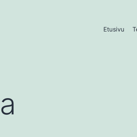
Etusivu
T
ca