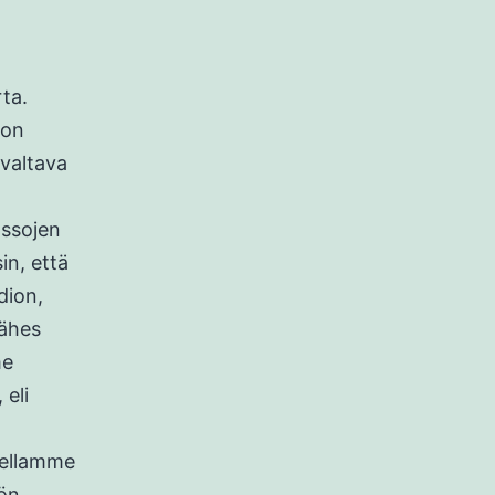
ta.
 on
 valtava
assojen
in, että
dion,
lähes
me
 eli
isellamme
tön