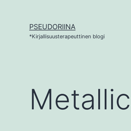
Siirry
sisältöön
PSEUDORIINA
*Kirjallisuusterapeuttinen blogi
Metalli