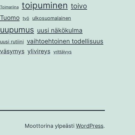
toipuminen
toivo
Toimariina
Tuomo
ulkosuomalainen
työ
uupumus
uusi näkökulma
vaihtoehtoinen todellisuus
uusi rutiini
väsymys
ylivireys
yrittäjyys
Moottorina ylpeästi
WordPress
.