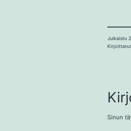
Julkaistu
2
Kirjoittan
Kir
Sinun t