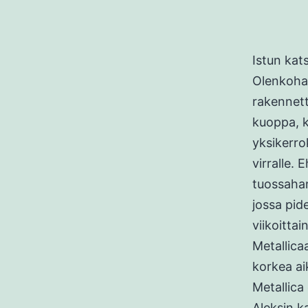
Istun kat
Olenkohan
rakennett
kuoppa, k
yksikerro
virralle. 
tuossahan
jossa pide
viikoitta
Metallicaa
korkea ai
Metallica
Aleksin k