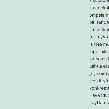
alkupuolel
kuvatekst
ompelemaan
piti tehd
amerikkal
tuli myyn
lähteä mu
loppuaiko
katsoa si
vahtia et
järjissäni
keskittyä
konkreett
Havahdun 
näyttämöl