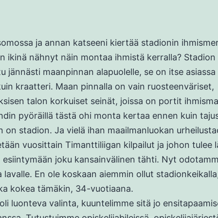
somossa ja annan katseeni kiertää stadionin ihmismer
 ikinä nähnyt näin montaa ihmistä kerralla? Stadion
u jännästi maanpinnan alapuolelle, se on itse asiassa
uin kraatteri. Maan pinnalla on vain ruosteenväriset,
ksisen talon korkuiset seinät, joissa on portit ihmism
Ehdin pyöräillä tästä ohi monta kertaa ennen kuin tajus
 on stadion. Ja vielä ihan maailmanluokan urheilusta
tään vuosittain Timanttiliigan kilpailut ja johon tulee 
in esiintymään joku kansainvälinen tähti. Nyt odotam
 lavalle. En ole koskaan aiemmin ollut stadionkeikalla,
ka kokea tämäkin, 34-vuotiaana.
 oli luonteva valinta, kuuntelimme sitä jo ensitapaam
anssa. Tutustuimme opiskelijabileissä, opiskelijajärjes