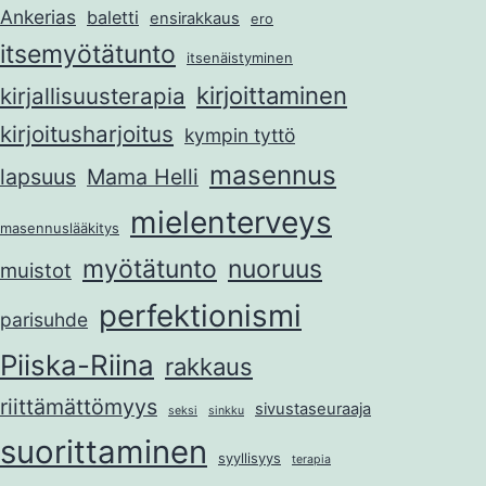
Ankerias
baletti
ensirakkaus
ero
itsemyötätunto
itsenäistyminen
kirjoittaminen
kirjallisuusterapia
kirjoitusharjoitus
kympin tyttö
masennus
lapsuus
Mama Helli
mielenterveys
masennuslääkitys
myötätunto
nuoruus
muistot
perfektionismi
parisuhde
Piiska-Riina
rakkaus
riittämättömyys
sivustaseuraaja
seksi
sinkku
suorittaminen
syyllisyys
terapia