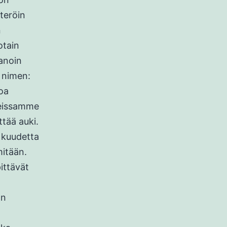
steröin
n
otain
sanoin
 nimen:
joa
reissamme
ttää auki.
, kuudetta
mitään.
pittävät
an